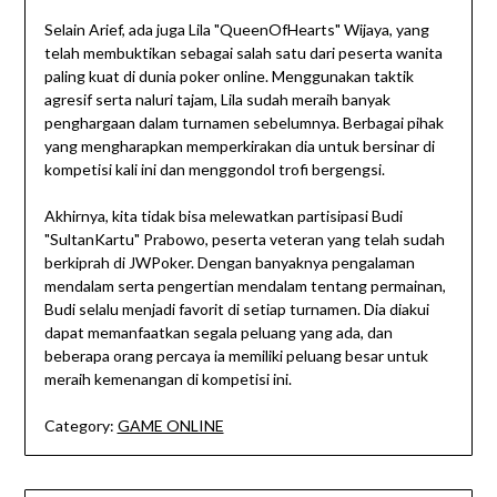
Selain Arief, ada juga Lila "QueenOfHearts" Wijaya, yang
telah membuktikan sebagai salah satu dari peserta wanita
paling kuat di dunia poker online. Menggunakan taktik
agresif serta naluri tajam, Lila sudah meraih banyak
penghargaan dalam turnamen sebelumnya. Berbagai pihak
yang mengharapkan memperkirakan dia untuk bersinar di
kompetisi kali ini dan menggondol trofi bergengsi.
Akhirnya, kita tidak bisa melewatkan partisipasi Budi
"SultanKartu" Prabowo, peserta veteran yang telah sudah
berkiprah di JWPoker. Dengan banyaknya pengalaman
mendalam serta pengertian mendalam tentang permainan,
Budi selalu menjadi favorit di setiap turnamen. Dia diakui
dapat memanfaatkan segala peluang yang ada, dan
beberapa orang percaya ia memiliki peluang besar untuk
meraih kemenangan di kompetisi ini.
Category:
GAME ONLINE