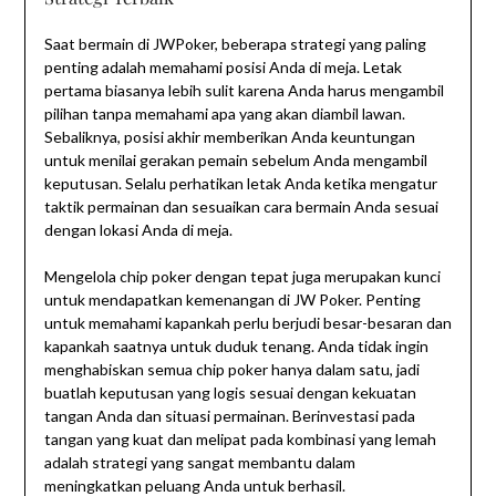
Saat bermain di JWPoker, beberapa strategi yang paling
penting adalah memahami posisi Anda di meja. Letak
pertama biasanya lebih sulit karena Anda harus mengambil
pilihan tanpa memahami apa yang akan diambil lawan.
Sebaliknya, posisi akhir memberikan Anda keuntungan
untuk menilai gerakan pemain sebelum Anda mengambil
keputusan. Selalu perhatikan letak Anda ketika mengatur
taktik permainan dan sesuaikan cara bermain Anda sesuai
dengan lokasi Anda di meja.
Mengelola chip poker dengan tepat juga merupakan kunci
untuk mendapatkan kemenangan di JW Poker. Penting
untuk memahami kapankah perlu berjudi besar-besaran dan
kapankah saatnya untuk duduk tenang. Anda tidak ingin
menghabiskan semua chip poker hanya dalam satu, jadi
buatlah keputusan yang logis sesuai dengan kekuatan
tangan Anda dan situasi permainan. Berinvestasi pada
tangan yang kuat dan melipat pada kombinasi yang lemah
adalah strategi yang sangat membantu dalam
meningkatkan peluang Anda untuk berhasil.