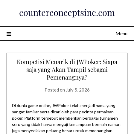
Skip
counterconceptsinc.com
to
content
Menu
Kompetisi Menarik di JWPoker: Siapa
saja yang Akan Tampil sebagai
Pemenangnya?
Posted on
July 5, 2026
Di dunia game online, JWPoker telah menjadi nama yang
sangat familiar serta dicari oleh para pecinta permainan
poker. Platform tersebut memberikan berbagai turnamen
seru yang tidak hanya menguji kemampuan bermain namun
juga menyediakan peluang besar untuk memenangkan