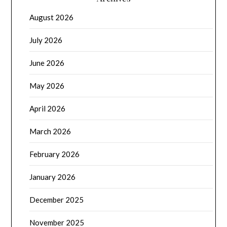
August 2026
July 2026
June 2026
May 2026
April 2026
March 2026
February 2026
January 2026
December 2025
November 2025