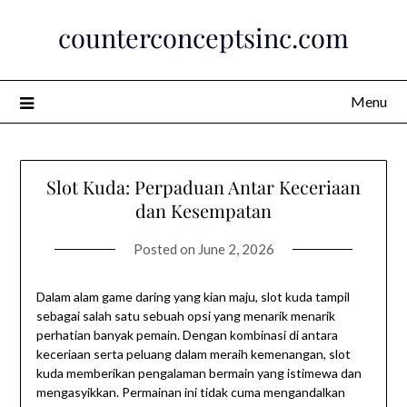
Skip
counterconceptsinc.com
to
content
Menu
Slot Kuda: Perpaduan Antar Keceriaan
dan Kesempatan
Posted on
June 2, 2026
Dalam alam game daring yang kian maju, slot kuda tampil
sebagai salah satu sebuah opsi yang menarik menarik
perhatian banyak pemain. Dengan kombinasi di antara
keceriaan serta peluang dalam meraih kemenangan, slot
kuda memberikan pengalaman bermain yang istimewa dan
mengasyikkan. Permainan ini tidak cuma mengandalkan