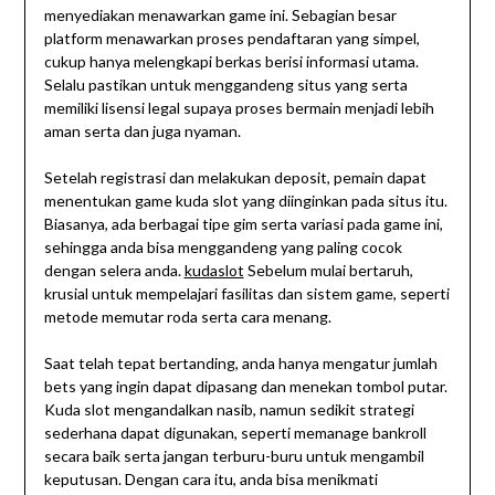
menyediakan menawarkan game ini. Sebagian besar
platform menawarkan proses pendaftaran yang simpel,
cukup hanya melengkapi berkas berisi informasi utama.
Selalu pastikan untuk menggandeng situs yang serta
memiliki lisensi legal supaya proses bermain menjadi lebih
aman serta dan juga nyaman.
Setelah registrasi dan melakukan deposit, pemain dapat
menentukan game kuda slot yang diinginkan pada situs itu.
Biasanya, ada berbagai tipe gim serta variasi pada game ini,
sehingga anda bisa menggandeng yang paling cocok
dengan selera anda.
kudaslot
Sebelum mulai bertaruh,
krusial untuk mempelajari fasilitas dan sistem game, seperti
metode memutar roda serta cara menang.
Saat telah tepat bertanding, anda hanya mengatur jumlah
bets yang ingin dapat dipasang dan menekan tombol putar.
Kuda slot mengandalkan nasib, namun sedikit strategi
sederhana dapat digunakan, seperti memanage bankroll
secara baik serta jangan terburu-buru untuk mengambil
keputusan. Dengan cara itu, anda bisa menikmati