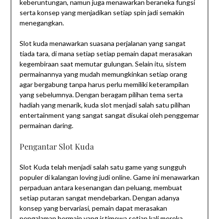
keberuntungan, namun juga menawarkan beraneka fungsi
serta konsep yang menjadikan setiap spin jadi semakin
menegangkan.
Slot kuda menawarkan suasana perjalanan yang sangat
tiada tara, di mana setiap setiap pemain dapat merasakan
kegembiraan saat memutar gulungan. Selain itu, sistem
permainannya yang mudah memungkinkan setiap orang
agar bergabung tanpa harus perlu memiliki keterampilan
yang sebelumnya. Dengan beragam pilihan tema serta
hadiah yang menarik, kuda slot menjadi salah satu pilihan
entertainment yang sangat sangat disukai oleh penggemar
permainan daring.
Pengantar Slot Kuda
Slot Kuda telah menjadi salah satu game yang sungguh
populer di kalangan loving judi online. Game ini menawarkan
perpaduan antara kesenangan dan peluang, membuat
setiap putaran sangat mendebarkan. Dengan adanya
konsep yang bervariasi, pemain dapat merasakan
pengalaman bermain yang istimewa setiap kali mereka