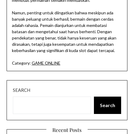
membuat permainan semakin memuaskan.
Namun, penting untuk diingatkan bahwa meskipun ada
banyak peluang untuk berhasil, bermain dengan cerdas
adalah rahasia. Pemain dianjurkan untuk membatasi
batasan dan mengetahui saat harus berhenti. Dengan
pendekatan yang benar, tidak hanya keseruan yang akan
dirasakan, tetapi juga kesempatan untuk mendapatkan
keberhasilan yang signifikan di kuda slot dapat tercapai.
Category:
GAME ONLINE
SEARCH
Search
Recent Posts