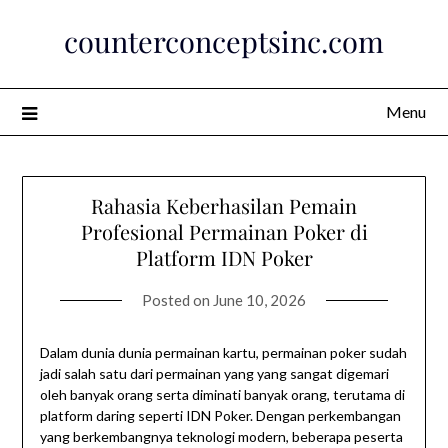
Skip
counterconceptsinc.com
to
content
Menu
Rahasia Keberhasilan Pemain
Profesional Permainan Poker di
Platform IDN Poker
Posted on
June 10, 2026
Dalam dunia dunia permainan kartu, permainan poker sudah
jadi salah satu dari permainan yang yang sangat digemari
oleh banyak orang serta diminati banyak orang, terutama di
platform daring seperti IDN Poker. Dengan perkembangan
yang berkembangnya teknologi modern, beberapa peserta