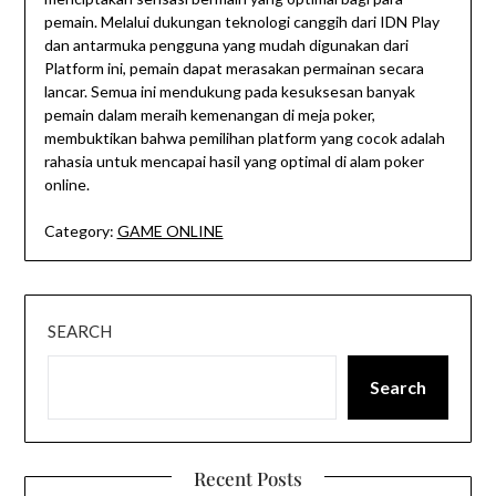
pemain. Melalui dukungan teknologi canggih dari IDN Play
dan antarmuka pengguna yang mudah digunakan dari
Platform ini, pemain dapat merasakan permainan secara
lancar. Semua ini mendukung pada kesuksesan banyak
pemain dalam meraih kemenangan di meja poker,
membuktikan bahwa pemilihan platform yang cocok adalah
rahasia untuk mencapai hasil yang optimal di alam poker
online.
Category:
GAME ONLINE
SEARCH
Search
Recent Posts