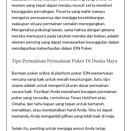
momen yang tepat dapat menipu musuh serta memberi
keunggulan persaingan. Peserta yang mahir mampu
mengatur perasaannya dan menjaga keseimbangan
walaupun situasi permainan semakin menegangkan.
Mengetahui psikologi lawan, sama halnya dengan gimana
mereka merespons pada taruhan mereka dan beban, adalah
elemen penting yang dapat menawarkan keunggulan dalam
mendapatkan keberhasilan dalam IDN Poker.
Tips Permainan Permainan Poker Di Dunia Maya
Bermain poker online di platform poker IDN memerlukan
rencana yang baik untuk meraih keuntungan. Satu tips
utama adalah untuk mengerti aturan dasar permainan
secara baik. Pastikan Anda memahami beragam permainan
poker yang tersedia, contohnya Texas Hold’em atau
Omaha, dan tahu kapan yang tepat untuk bertaruh,
menaikkan, atau membatalkan hand Anda. Ilmu ini dapat
memandu Anda mengambil pilihan yang lebih baik di meja.
Selain itu, penting untuk menjaga emosi Anda tetap