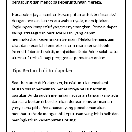
bergabung dan mencoba keberuntungan mereka.
Kudapoker juga memberi kesempatan untuk berinteraksi
dengan pemain lain secara waktu nyata, menciptakan
lingkungan kompetitif yang menyenangkan. Pemain dapat
saling strategi dan bertukar kisah, yang dapat
meningkatkan kesenangan bermain. Melalui kemampuan
chat dan sejumlah kompetisi, permainan menjadi lebih
interaktif dan interaktif, menjadikan KudaPoker salah satu
alternatif terbaik bagi penggemar permainan online.
Tips Bertaruh di Kudapoker
Saat bertaruh di Kudapoker, krusial untuk memahami
aturan dasar permainan. Sebelumnya mulai bertaruh,
pastikan Anda sudah memahami susunan tangan yang ada
dan cara bertaruh berdasarkan dengan jenis permainan
yang kamu pilih. Pemahaman yang pemahaman akan
membantu Anda mengambil keputusan yang lebih baik dan
meningkatkan kesempatan untung.