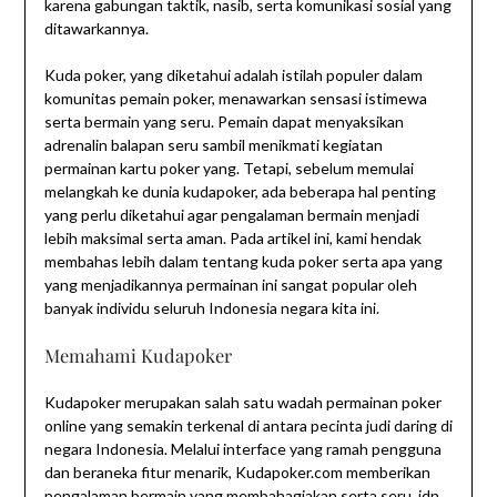
karena gabungan taktik, nasib, serta komunikasi sosial yang
ditawarkannya.
Kuda poker, yang diketahui adalah istilah populer dalam
komunitas pemain poker, menawarkan sensasi istimewa
serta bermain yang seru. Pemain dapat menyaksikan
adrenalin balapan seru sambil menikmati kegiatan
permainan kartu poker yang. Tetapi, sebelum memulai
melangkah ke dunia kudapoker, ada beberapa hal penting
yang perlu diketahui agar pengalaman bermain menjadi
lebih maksimal serta aman. Pada artikel ini, kami hendak
membahas lebih dalam tentang kuda poker serta apa yang
yang menjadikannya permainan ini sangat popular oleh
banyak individu seluruh Indonesia negara kita ini.
Memahami Kudapoker
Kudapoker merupakan salah satu wadah permainan poker
online yang semakin terkenal di antara pecinta judi daring di
negara Indonesia. Melalui interface yang ramah pengguna
dan beraneka fitur menarik, Kudapoker.com memberikan
pengalaman bermain yang membahagiakan serta seru.
idn