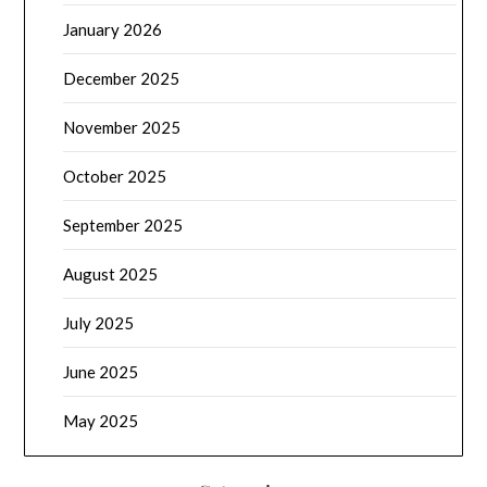
January 2026
December 2025
November 2025
October 2025
September 2025
August 2025
July 2025
June 2025
May 2025