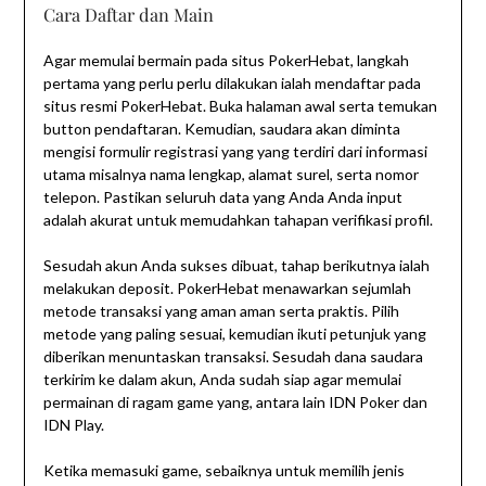
Cara Daftar dan Main
Agar memulai bermain pada situs PokerHebat, langkah
pertama yang perlu perlu dilakukan ialah mendaftar pada
situs resmi PokerHebat. Buka halaman awal serta temukan
button pendaftaran. Kemudian, saudara akan diminta
mengisi formulir registrasi yang yang terdiri dari informasi
utama misalnya nama lengkap, alamat surel, serta nomor
telepon. Pastikan seluruh data yang Anda Anda input
adalah akurat untuk memudahkan tahapan verifikasi profil.
Sesudah akun Anda sukses dibuat, tahap berikutnya ialah
melakukan deposit. PokerHebat menawarkan sejumlah
metode transaksi yang aman aman serta praktis. Pilih
metode yang paling sesuai, kemudian ikuti petunjuk yang
diberikan menuntaskan transaksi. Sesudah dana saudara
terkirim ke dalam akun, Anda sudah siap agar memulai
permainan di ragam game yang, antara lain IDN Poker dan
IDN Play.
Ketika memasuki game, sebaiknya untuk memilih jenis