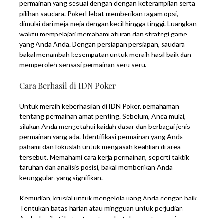
permainan yang sesuai dengan dengan keterampilan serta
pilihan saudara. PokerHebat memberikan ragam opsi,
dimulai dari meja meja dengan kecil hingga tinggi. Luangkan
waktu mempelajari memahami aturan dan strategi game
yang Anda Anda. Dengan persiapan persiapan, saudara
bakal menambah kesempatan untuk meraih hasil baik dan
memperoleh sensasi permainan seru seru.
Cara Berhasil di IDN Poker
Untuk meraih keberhasilan di IDN Poker, pemahaman
tentang permainan amat penting. Sebelum, Anda mulai,
silakan Anda mengetahui kaidah dasar dan berbagai jenis
permainan yang ada. Identifikasi permainan yang Anda
pahami dan fokuslah untuk mengasah keahlian di area
tersebut. Memahami cara kerja permainan, seperti taktik
taruhan dan analisis posisi, bakal memberikan Anda
keunggulan yang signifikan.
Kemudian, krusial untuk mengelola uang Anda dengan baik.
Tentukan batas harian atau mingguan untuk perjudian