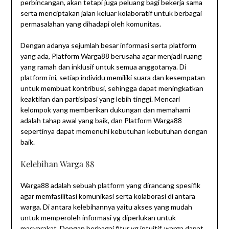
perbincangan, akan tetapi juga peluang bagi bekerja sama
serta menciptakan jalan keluar kolaboratif untuk berbagai
permasalahan yang dihadapi oleh komunitas.
Dengan adanya sejumlah besar informasi serta platform
yang ada, Platform Warga88 berusaha agar menjadi ruang
yang ramah dan inklusif untuk semua anggotanya. Di
platform ini, setiap individu memiliki suara dan kesempatan
untuk membuat kontribusi, sehingga dapat meningkatkan
keaktifan dan partisipasi yang lebih tinggi. Mencari
kelompok yang memberikan dukungan dan memahami
adalah tahap awal yang baik, dan Platform Warga88
sepertinya dapat memenuhi kebutuhan kebutuhan dengan
baik.
Kelebihan Warga 88
Warga88 adalah sebuah platform yang dirancang spesifik
agar memfasilitasi komunikasi serta kolaborasi di antara
warga. Di antara kelebihannya yaitu akses yang mudah
untuk memperoleh informasi yg diperlukan untuk
masyarakat. Dengan berbagai fitur yg intuitif, warga dapat