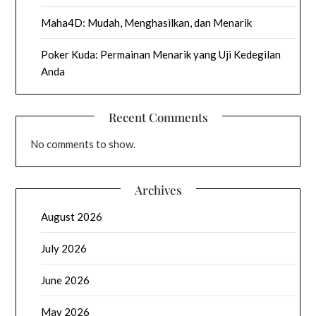
Maha4D: Mudah, Menghasilkan, dan Menarik
Poker Kuda: Permainan Menarik yang Uji Kedegilan
Anda
Recent Comments
No comments to show.
Archives
August 2026
July 2026
June 2026
May 2026