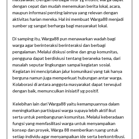
dengan cepat dan mudah menemukan berita lokal, acara,
maupun informasi penting lainnya yang relevan dengan
aktivitas harian mereka. Hal ini membuat Warga88 menjadi
sumber yg sangat berharga bagi masyarakat lokal.
Di samping itu, Warga88 pun menawarkan wadah bagi
warga agar berinteraksi berinteraksi dan berbagi
pengalaman. Melalui diskusi online dan grup komunitas,
pengguna dapat berdiskusi tentang beraneka tema, dari
masalah seputar lingkungan sampai kegiatan sosial.
Kegiatan ini menciptakan jalur komunikasi yang tak hanya
berguna namun juga memperkuat hubungan antar warga.
Kolaborasi di antara anggota masyarakat dapat terwujud
dengan baik, memunculkan inisiatif yg positif.
Kelebihan lain dari Warga88 yaitu kemampuannya dalam
meningkatkan partisipasi warga supaya lebih aktif ikut
serta untuk pembangunan komunitas. Melalui keberadaan
fungsi yang memfasilitasi warga untuk menyampaikan
konsep dan proyek, Warga 88 memberikan ruang untuk
setiap individu agar menyampaikan ide serta berkontribusi.