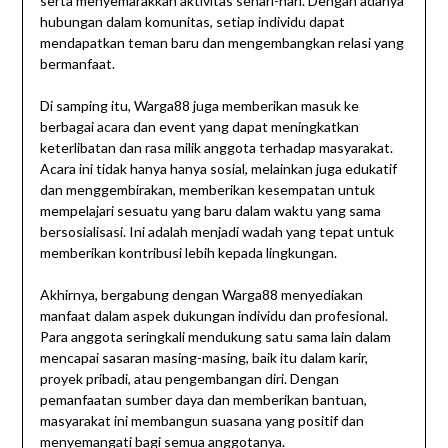
serta menyemarakkan aktivitas sehari-hari. Dengan adanya
hubungan dalam komunitas, setiap individu dapat
mendapatkan teman baru dan mengembangkan relasi yang
bermanfaat.
Di samping itu, Warga88 juga memberikan masuk ke
berbagai acara dan event yang dapat meningkatkan
keterlibatan dan rasa milik anggota terhadap masyarakat.
Acara ini tidak hanya hanya sosial, melainkan juga edukatif
dan menggembirakan, memberikan kesempatan untuk
mempelajari sesuatu yang baru dalam waktu yang sama
bersosialisasi. Ini adalah menjadi wadah yang tepat untuk
memberikan kontribusi lebih kepada lingkungan.
Akhirnya, bergabung dengan Warga88 menyediakan
manfaat dalam aspek dukungan individu dan profesional.
Para anggota seringkali mendukung satu sama lain dalam
mencapai sasaran masing-masing, baik itu dalam karir,
proyek pribadi, atau pengembangan diri. Dengan
pemanfaatan sumber daya dan memberikan bantuan,
masyarakat ini membangun suasana yang positif dan
menyemangati bagi semua anggotanya.