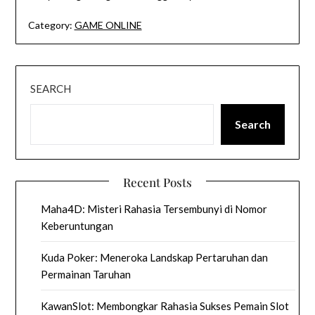
Category:
GAME ONLINE
SEARCH
Search
Recent Posts
Maha4D: Misteri Rahasia Tersembunyi di Nomor
Keberuntungan
Kuda Poker: Meneroka Landskap Pertaruhan dan
Permainan Taruhan
KawanSlot: Membongkar Rahasia Sukses Pemain Slot