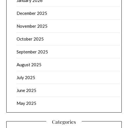
January 2026
December 2025
November 2025
October 2025
September 2025
August 2025
July 2025
June 2025
May 2025
Categories