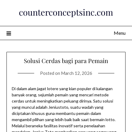
Skip
counterconceptsinc.com
to
content
Menu
Solusi Cerdas bagi para Pemain
Posted on
March 12, 2026
Di dalam alam jagat lotere yang kian populer di kalangan
banyak orang, sejumlah pemain yang mencari metode
cerdas untuk meningkatkan peluang dirinya. Satu solusi
yang muncul adalah Jeniustoto, suatu wadah yang
diciptakan khusus guna membantu pemain dalam
mengambil pilihan yang lebih baik baik saat bermain lotto.
Melalui beraneka fasilitas inovatif serta penelaahan
mendalam, Jenius Toto memberikan cara yang segar yang