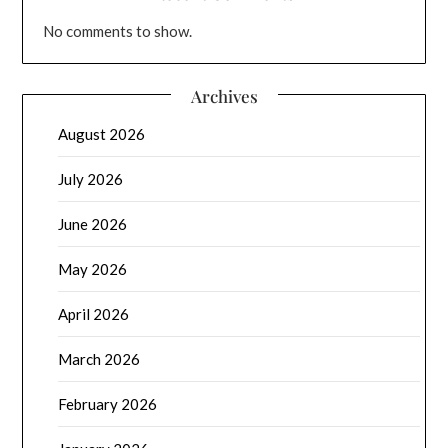
No comments to show.
Archives
August 2026
July 2026
June 2026
May 2026
April 2026
March 2026
February 2026