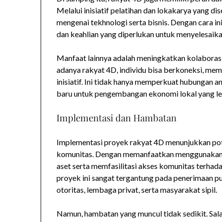
Melalui inisiatif pelatihan dan lokakarya yang d
mengenai tekhnologi serta bisnis. Dengan cara i
dan keahlian yang diperlukan untuk menyelesaika
Manfaat lainnya adalah meningkatkan kolaborasi
adanya rakyat 4D, individu bisa berkoneksi, me
inisiatif. Ini tidak hanya memperkuat hubungan a
baru untuk pengembangan ekonomi lokal yang leb
Implementasi dan Hambatan
Implementasi proyek rakyat 4D menunjukkan pote
komunitas. Dengan memanfaatkan menggunakan te
aset serta memfasilitasi akses komunitas terhad
proyek ini sangat tergantung pada penerimaan pu
otoritas, lembaga privat, serta masyarakat sipil.
Namun, hambatan yang muncul tidak sedikit. Salah