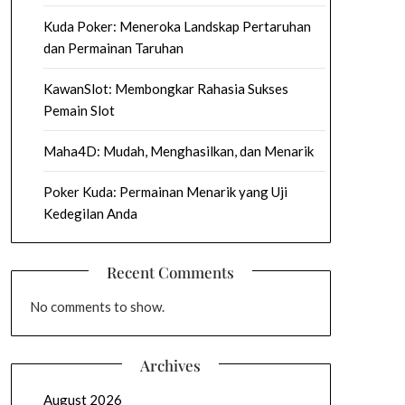
Kuda Poker: Meneroka Landskap Pertaruhan
dan Permainan Taruhan
KawanSlot: Membongkar Rahasia Sukses
Pemain Slot
Maha4D: Mudah, Menghasilkan, dan Menarik
Poker Kuda: Permainan Menarik yang Uji
Kedegilan Anda
Recent Comments
No comments to show.
Archives
August 2026