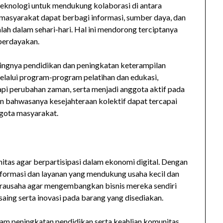
 teknologi untuk mendukung kolaborasi di antara
, masyarakat dapat berbagi informasi, sumber daya, dan
h dalam sehari-hari. Hal ini mendorong terciptanya
berdayakan.
ingnya pendidikan dan peningkatan keterampilan
lalui program-program pelatihan dan edukasi,
i perubahan zaman, serta menjadi anggota aktif pada
an bahwasanya kesejahteraan kolektif dapat tercapai
ggota masyarakat.
as agar berpartisipasi dalam ekonomi digital. Dengan
informasi dan layanan yang mendukung usaha kecil dan
rausaha agar mengembangkan bisnis mereka sendiri
 saing serta inovasi pada barang yang disediakan.
alam peningkatan pendidikan serta keahlian komunitas.