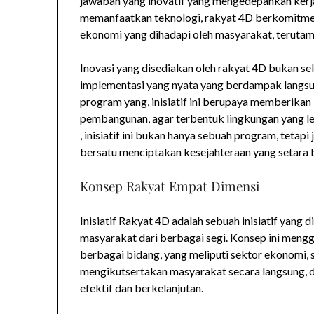
jawaban yang inovatif yang mengedepankan kerja
memanfaatkan teknologi, rakyat 4D berkomitmen
ekonomi yang dihadapi oleh masyarakat, terutama
Inovasi yang disediakan oleh rakyat 4D bukan s
implementasi yang nyata yang berdampak langsun
program yang, inisiatif ini berupaya memberika
pembangunan, agar terbentuk lingkungan yang leb
, inisiatif ini bukan hanya sebuah program, teta
bersatu menciptakan kesejahteraan yang setara 
Konsep Rakyat Empat Dimensi
Inisiatif Rakyat 4D adalah sebuah inisiatif yan
masyarakat dari berbagai segi. Konsep ini meng
berbagai bidang, yang meliputi sektor ekonomi,
mengikutsertakan masyarakat secara langsung, di
efektif dan berkelanjutan.