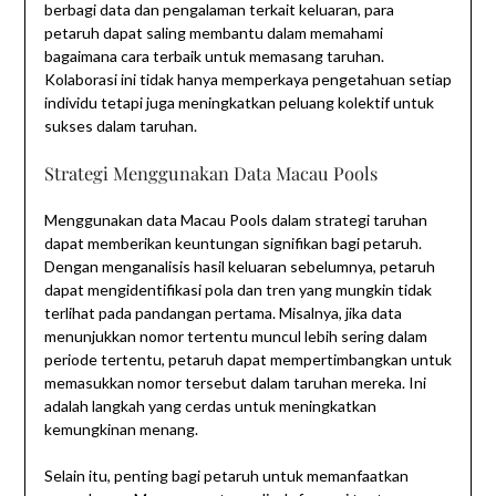
berbagi data dan pengalaman terkait keluaran, para
petaruh dapat saling membantu dalam memahami
bagaimana cara terbaik untuk memasang taruhan.
Kolaborasi ini tidak hanya memperkaya pengetahuan setiap
individu tetapi juga meningkatkan peluang kolektif untuk
sukses dalam taruhan.
Strategi Menggunakan Data Macau Pools
Menggunakan data Macau Pools dalam strategi taruhan
dapat memberikan keuntungan signifikan bagi petaruh.
Dengan menganalisis hasil keluaran sebelumnya, petaruh
dapat mengidentifikasi pola dan tren yang mungkin tidak
terlihat pada pandangan pertama. Misalnya, jika data
menunjukkan nomor tertentu muncul lebih sering dalam
periode tertentu, petaruh dapat mempertimbangkan untuk
memasukkan nomor tersebut dalam taruhan mereka. Ini
adalah langkah yang cerdas untuk meningkatkan
kemungkinan menang.
Selain itu, penting bagi petaruh untuk memanfaatkan