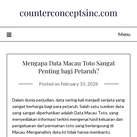
Skip
counterconceptsinc.com
to
content
Menu
Mengapa Data Macau Toto Sangat
Penting bagi Petaruh?
Posted on
February 10, 2026
Dalam dunia perjudian, data sering kali menjadi senjata yang
sangat berharga bagi para petaruh. Salah satu sumber data
yang sangat diperhatikan adalah Data Macau Toto, yang
menyediakan informasi terkini mengenai hasil keluaran dan
pengeluaran dari permainan toto yang berlangsung di
Macau. Menganalisis data ini tidak hanya membantu