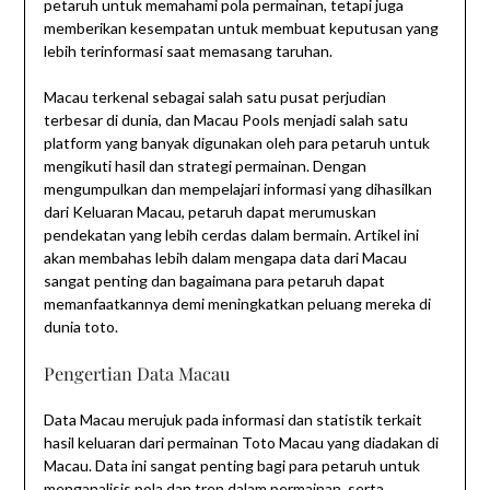
petaruh untuk memahami pola permainan, tetapi juga
memberikan kesempatan untuk membuat keputusan yang
lebih terinformasi saat memasang taruhan.
Macau terkenal sebagai salah satu pusat perjudian
terbesar di dunia, dan Macau Pools menjadi salah satu
platform yang banyak digunakan oleh para petaruh untuk
mengikuti hasil dan strategi permainan. Dengan
mengumpulkan dan mempelajari informasi yang dihasilkan
dari Keluaran Macau, petaruh dapat merumuskan
pendekatan yang lebih cerdas dalam bermain. Artikel ini
akan membahas lebih dalam mengapa data dari Macau
sangat penting dan bagaimana para petaruh dapat
memanfaatkannya demi meningkatkan peluang mereka di
dunia toto.
Pengertian Data Macau
Data Macau merujuk pada informasi dan statistik terkait
hasil keluaran dari permainan Toto Macau yang diadakan di
Macau. Data ini sangat penting bagi para petaruh untuk
menganalisis pola dan tren dalam permainan, serta