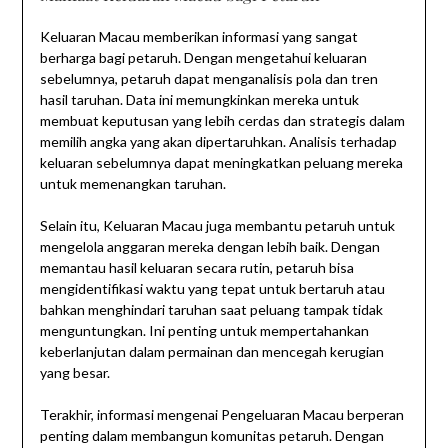
Keluaran Macau memberikan informasi yang sangat
berharga bagi petaruh. Dengan mengetahui keluaran
sebelumnya, petaruh dapat menganalisis pola dan tren
hasil taruhan. Data ini memungkinkan mereka untuk
membuat keputusan yang lebih cerdas dan strategis dalam
memilih angka yang akan dipertaruhkan. Analisis terhadap
keluaran sebelumnya dapat meningkatkan peluang mereka
untuk memenangkan taruhan.
Selain itu, Keluaran Macau juga membantu petaruh untuk
mengelola anggaran mereka dengan lebih baik. Dengan
memantau hasil keluaran secara rutin, petaruh bisa
mengidentifikasi waktu yang tepat untuk bertaruh atau
bahkan menghindari taruhan saat peluang tampak tidak
menguntungkan. Ini penting untuk mempertahankan
keberlanjutan dalam permainan dan mencegah kerugian
yang besar.
Terakhir, informasi mengenai Pengeluaran Macau berperan
penting dalam membangun komunitas petaruh. Dengan