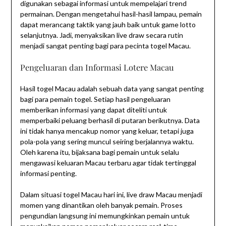
digunakan sebagai informasi untuk mempelajari trend
permainan. Dengan mengetahui hasil-hasil lampau, pemain
dapat merancang taktik yang jauh baik untuk game lotto
selanjutnya. Jadi, menyaksikan live draw secara rutin
menjadi sangat penting bagi para pecinta togel Macau.
Pengeluaran dan Informasi Lotere Macau
Hasil togel Macau adalah sebuah data yang sangat penting
bagi para pemain togel. Setiap hasil pengeluaran
memberikan informasi yang dapat diteliti untuk
memperbaiki peluang berhasil di putaran berikutnya. Data
ini tidak hanya mencakup nomor yang keluar, tetapi juga
pola-pola yang sering muncul seiring berjalannya waktu.
Oleh karena itu, bijaksana bagi pemain untuk selalu
mengawasi keluaran Macau terbaru agar tidak tertinggal
informasi penting.
Dalam situasi togel Macau hari ini, live draw Macau menjadi
momen yang dinantikan oleh banyak pemain. Proses
pengundian langsung ini memungkinkan pemain untuk