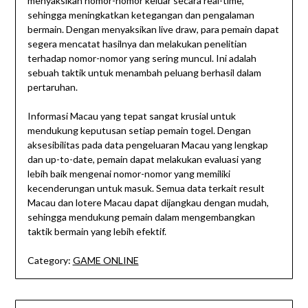
menyaksikan nomor-nomor keluar secara real-time,
sehingga meningkatkan ketegangan dan pengalaman
bermain. Dengan menyaksikan live draw, para pemain dapat
segera mencatat hasilnya dan melakukan penelitian
terhadap nomor-nomor yang sering muncul. Ini adalah
sebuah taktik untuk menambah peluang berhasil dalam
pertaruhan.
Informasi Macau yang tepat sangat krusial untuk
mendukung keputusan setiap pemain togel. Dengan
aksesibilitas pada data pengeluaran Macau yang lengkap
dan up-to-date, pemain dapat melakukan evaluasi yang
lebih baik mengenai nomor-nomor yang memiliki
kecenderungan untuk masuk. Semua data terkait result
Macau dan lotere Macau dapat dijangkau dengan mudah,
sehingga mendukung pemain dalam mengembangkan
taktik bermain yang lebih efektif.
Category:
GAME ONLINE