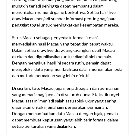
mungkin terjadi sehingga dapat membantu dalam
menentukan nomor di game berikutnya. Setiap hasil live
draw Macau menjadi sumber informasi penting bagi para
penggiat togel untuk meningkatkan kesempatan mereka.
Situs Macau sebagai penyedia informasi resmi
menyediakan hasil Macau yang tepat dan tepat waktu.
Dalam setiap draw live draw, angka-angka result Macau
direkam dan dipublikasikan untuk diambil oleh pemain.
Dengan mengikuti hasil ini secara rutin, pemain dapat
mengoleksi data yang memfasilitasi dalam menemukan pola
dan metode permainan yang lebih efektif.
Di sisi lain, toto Macau juga menjadi bagian dari permainan
yang menarik bagi pemain di seluruh dunia. Statistik togel
Macau saat ini menjadi salah satu tolok ukur yang sering
digunakan untuk memahami pergerakan permainan.
Dengan memanfaatkan data Macau dengan bijak, pemain
dapat membuat keputusan yang lebih terinformasi dalam
setiap pertaruhan yang dijalankan.