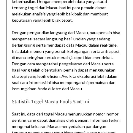
keberhasilan. Dengan memperoleh data yang akurat
tentang togel dari Macau hari ini para pemain dapat
melakukan analisis yang lebih baik baik dan membuat
keputusan yang lebih bijak tepat.
Dengan pengundian langsung dari Macau, para pemain bisa
mengamati secara langsung hasil undian yang sedang
berlangsung serta mendapat data Macau dalam real-time.
Ini adalah momen yang penuh ketegangan serta antisipasi,
di mana keinginan untuk meraih jackpot kian mendekat.
Dengan cara mengetahui pengeluaran dari Macau serta
hasil yang telah ditentukan, pemain dapat menggunakan
strategi yang lebih efisien. Ayo kita eksplorasi lebih dalam
soal cara informasi ini bisa mempengaruhi permainan dan
kemungkinan Anda di lotre dari Macau.
Statistik Togel Macau Pools Saat Ini
Saat ini, data dari togel Macau menunjukkan nomor-nomor
penting yang dapat dianalisis oleh pemain. Informasi terkini
mengenai keluaran Macau menyediakan pandangan
tentang nomor-nomor yang biasa tampil, serta pola yang