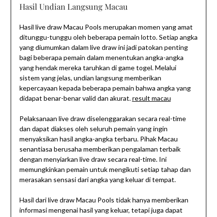
Hasil Undian Langsung Macau
Hasil live draw Macau Pools merupakan momen yang amat
ditunggu-tunggu oleh beberapa pemain lotto. Setiap angka
yang diumumkan dalam live draw ini jadi patokan penting
bagi beberapa pemain dalam menentukan angka-angka
yang hendak mereka taruhkan di game togel. Melalui
sistem yang jelas, undian langsung memberikan
kepercayaan kepada beberapa pemain bahwa angka yang
didapat benar-benar valid dan akurat.
result macau
Pelaksanaan live draw diselenggarakan secara real-time
dan dapat diakses oleh seluruh pemain yang ingin
menyaksikan hasil angka-angka terbaru. Pihak Macau
senantiasa berusaha memberikan pengalaman terbaik
dengan menyiarkan live draw secara real-time. Ini
memungkinkan pemain untuk mengikuti setiap tahap dan
merasakan sensasi dari angka yang keluar di tempat.
Hasil dari live draw Macau Pools tidak hanya memberikan
informasi mengenai hasil yang keluar, tetapi juga dapat