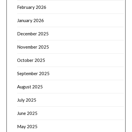
February 2026
January 2026
December 2025
November 2025
October 2025
September 2025
August 2025
July 2025
June 2025
May 2025