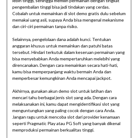
lebih tinggi, sehingga memilih permainan dengan tingkat
pengembalian tinggi bisa jadi tindakan yang cerdas.
Cobalah untuk memainkan di slot demo gratis dulu sebelum
memakai uang asli, supaya Anda bisa mengenal mekanisme
dan ciri-ciri permainan tanpa risiko.
Selainnya, pengelolaan dana adalah kunci. Tentukan
anggaran khusus untuk memainkan dan patuhi batas
tersebut. Hindari terkutuk dalam keseruan permainan yang
bisa menyebabkan Anda mempertaruhkan melebihi yang
direncanakan. Dengan cara memainkan secara hati-hati,
kamu bisa memperpanjang waktu bermain Anda dan
memperbesar kemungkinan Anda mencapai jackpot.
Akhirnya, gunakan akun demo slot untuk latihan dan
mencari tahu berbagai jenis slot yang ada. Dengan cara
melaksanakan ini, kamu dapat mengidentifikasi slot yang
menguntungkan yang paling cocok dengan cara Anda.
Jangan ragu untuk mencoba slot dari provider kenamaan
seperti Pragmatic Play atau PG Soft yang banyak dikenal
memproduksi permainan berkualitas tinggi.