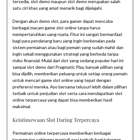
tersedia, slot demo maupun slot demo merupakan salah
satu ciri khas yang amat menarik bagi dijelajahi.
Dengan akun demo slot, para gamer dapat mencoba
berbagai macam game slot online tanpa harus
mempertaruhkan uang nyata. Fitur ini sangat bermanfaat
bagi para pendatang baru yang ingin berkenalan pada
sistem permainan atau bagi pemain yang sudah mahir dan
ingin sekali menggunakan strategi yang berbeda tanpa
risiko finansial. Mulai dari slot yang sedang populer hari ini
sampai slot demo dari Pragmatic Play, banyak pilihan yang
bisa dipilih, memberikan peluang untuk setiap orang pemain
untuk mencari game slot online yang tepat dengan
preferensi mereka. Ayo bersama telusuri lebih dalam pilihan
terbaik untuk perjudian slot serta cara mendapatkan slot
online terpercaya yang dapat bisa memberikan hasil
maksimal.
Keistimewaan Slot Daring Terpercaya
Permainan online terpercaya memberikan berbagai
keunggulan sehingga menjadi opsi terbaik bagi kalangan