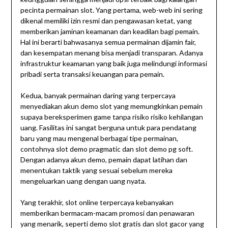
pecinta permainan slot. Yang pertama, web-web ini sering
dikenal memiliki izin resmi dan pengawasan ketat, yang
memberikan jaminan keamanan dan keadilan bagi pemain.
Hal ini berarti bahwasanya semua permainan dijamin fair,
dan kesempatan menang bisa menjadi transparan. Adanya
infrastruktur keamanan yang baik juga melindungi informasi
pribadi serta transaksi keuangan para pemain.
Kedua, banyak permainan daring yang terpercaya
menyediakan akun demo slot yang memungkinkan pemain
supaya bereksperimen game tanpa risiko risiko kehilangan
uang. Fasilitas ini sangat berguna untuk para pendatang
baru yang mau mengenal berbagai tipe permainan,
contohnya slot demo pragmatic dan slot demo pg soft.
Dengan adanya akun demo, pemain dapat latihan dan
menentukan taktik yang sesuai sebelum mereka
mengeluarkan uang dengan uang nyata.
Yang terakhir, slot online terpercaya kebanyakan
memberikan bermacam-macam promosi dan penawaran
yang menarik, seperti demo slot gratis dan slot gacor yang