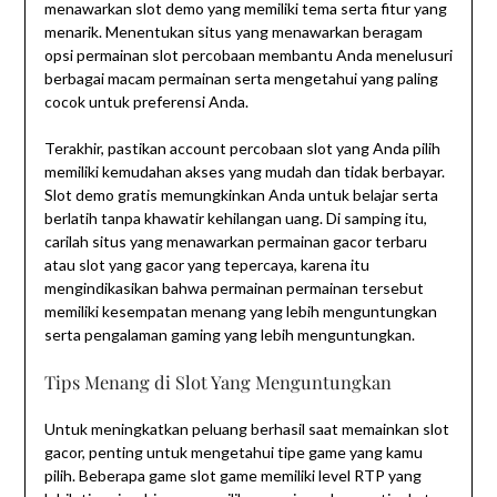
menawarkan slot demo yang memiliki tema serta fitur yang
menarik. Menentukan situs yang menawarkan beragam
opsi permainan slot percobaan membantu Anda menelusuri
berbagai macam permainan serta mengetahui yang paling
cocok untuk preferensi Anda.
Terakhir, pastikan account percobaan slot yang Anda pilih
memiliki kemudahan akses yang mudah dan tidak berbayar.
Slot demo gratis memungkinkan Anda untuk belajar serta
berlatih tanpa khawatir kehilangan uang. Di samping itu,
carilah situs yang menawarkan permainan gacor terbaru
atau slot yang gacor yang tepercaya, karena itu
mengindikasikan bahwa permainan permainan tersebut
memiliki kesempatan menang yang lebih menguntungkan
serta pengalaman gaming yang lebih menguntungkan.
Tips Menang di Slot Yang Menguntungkan
Untuk meningkatkan peluang berhasil saat memainkan slot
gacor, penting untuk mengetahui tipe game yang kamu
pilih. Beberapa game slot game memiliki level RTP yang