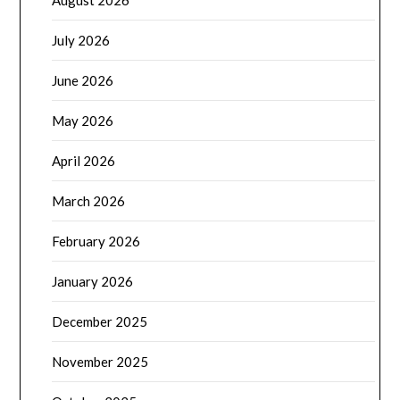
August 2026
July 2026
June 2026
May 2026
April 2026
March 2026
February 2026
January 2026
December 2025
November 2025