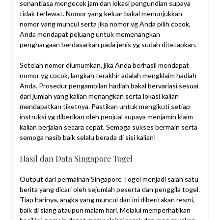
senantiasa mengecek jam dan lokasi pengundian supaya
tidak terlewat. Nomor yang keluar bakal menunjukkan
nomor yang muncul serta jika nomor yg Anda pilih cocok,
Anda mendapat peluang untuk memenangkan
penghargaan berdasarkan pada jenis yg sudah ditetapkan.
Setelah nomor diumumkan, jika Anda berhasil mendapat
nomor yg cocok, langkah terakhir adalah mengklaim hadiah
Anda. Prosedur pengambilan hadiah bakal bervariasi sesuai
dari jumlah yang kalian menangkan serta lokasi kalian
mendapatkan tiketnya. Pastikan untuk mengikuti setiap
instruksi yg diberikan oleh penjual supaya menjamin klaim
kalian berjalan secara cepat. Semoga sukses bermain serta
semoga nasib baik selalu berada di sisi kalian!
Hasil dan Data Singapore Togel
Output dari permainan Singapore Togel menjadi salah satu
berita yang dicari oleh sejumlah peserta dan penggila togel.
Tiap harinya, angka yang muncul dari ini diberitakan resmi,
baik di siang ataupun malam hari. Melalui memperhatikan