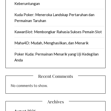
Keberuntungan
Kuda Poker: Meneroka Landskap Pertaruhan dan
Permainan Taruhan
KawanSlot: Membongkar Rahasia Sukses Pemain Slot
Maha4D: Mudah, Menghasilkan, dan Menarik
Poker Kuda: Permainan Menarik yang Uji Kedegilan
Anda
Recent Comments
No comments to show.
Archives