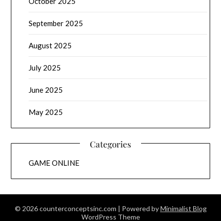
October 2025
September 2025
August 2025
July 2025
June 2025
May 2025
Categories
GAME ONLINE
© 2026 counterconceptsinc.com
| Powered by
Minimalist Blog
WordPress Theme