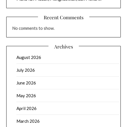
Recent Comments
No comments to show.
Archives
August 2026
July 2026
June 2026
May 2026
April 2026
March 2026