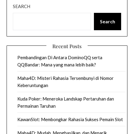
SEARCH
Search
Recent Posts
Pembandingan Di Antara DominoQQ serta
QQBandar: Mana yang mana lebih baik?
Maha4D: Misteri Rahasia Tersembunyi di Nomor
Keberuntungan
Kuda Poker: Meneroka Landskap Pertaruhan dan
Permainan Taruhan
KawanSlot: Membongkar Rahasia Sukses Pemain Slot
Maha4D: Mudah, Menghasilkan, dan Menarik