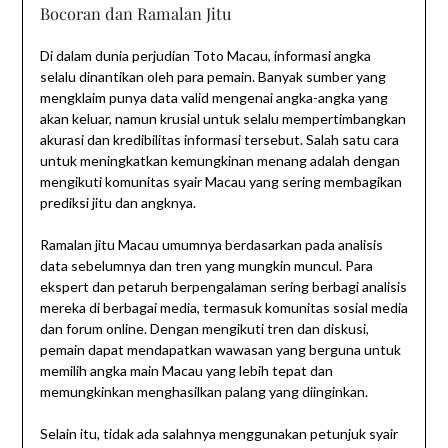
Bocoran dan Ramalan Jitu
Di dalam dunia perjudian Toto Macau, informasi angka
selalu dinantikan oleh para pemain. Banyak sumber yang
mengklaim punya data valid mengenai angka-angka yang
akan keluar, namun krusial untuk selalu mempertimbangkan
akurasi dan kredibilitas informasi tersebut. Salah satu cara
untuk meningkatkan kemungkinan menang adalah dengan
mengikuti komunitas syair Macau yang sering membagikan
prediksi jitu dan angknya.
Ramalan jitu Macau umumnya berdasarkan pada analisis
data sebelumnya dan tren yang mungkin muncul. Para
ekspert dan petaruh berpengalaman sering berbagi analisis
mereka di berbagai media, termasuk komunitas sosial media
dan forum online. Dengan mengikuti tren dan diskusi,
pemain dapat mendapatkan wawasan yang berguna untuk
memilih angka main Macau yang lebih tepat dan
memungkinkan menghasilkan palang yang diinginkan.
Selain itu, tidak ada salahnya menggunakan petunjuk syair