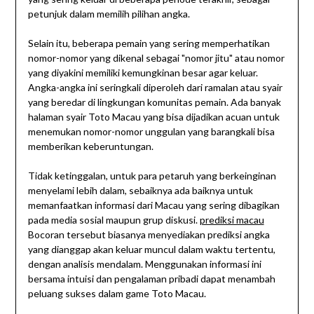
petunjuk dalam memilih pilihan angka.
Selain itu, beberapa pemain yang sering memperhatikan
nomor-nomor yang dikenal sebagai "nomor jitu" atau nomor
yang diyakini memiliki kemungkinan besar agar keluar.
Angka-angka ini seringkali diperoleh dari ramalan atau syair
yang beredar di lingkungan komunitas pemain. Ada banyak
halaman syair Toto Macau yang bisa dijadikan acuan untuk
menemukan nomor-nomor unggulan yang barangkali bisa
memberikan keberuntungan.
Tidak ketinggalan, untuk para petaruh yang berkeinginan
menyelami lebih dalam, sebaiknya ada baiknya untuk
memanfaatkan informasi dari Macau yang sering dibagikan
pada media sosial maupun grup diskusi.
prediksi macau
Bocoran tersebut biasanya menyediakan prediksi angka
yang dianggap akan keluar muncul dalam waktu tertentu,
dengan analisis mendalam. Menggunakan informasi ini
bersama intuisi dan pengalaman pribadi dapat menambah
peluang sukses dalam game Toto Macau.