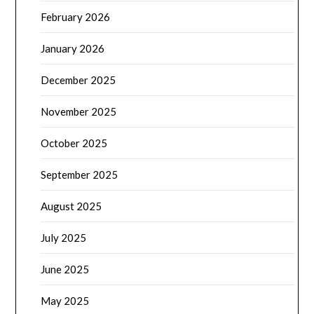
February 2026
January 2026
December 2025
November 2025
October 2025
September 2025
August 2025
July 2025
June 2025
May 2025