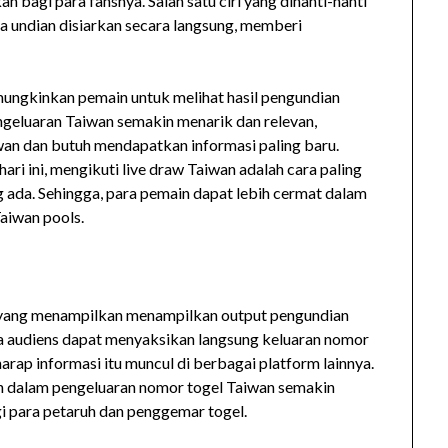
agi para fansnya. Salah satu ciri yang dinanti-nanti
ta undian disiarkan secara langsung, memberi
ungkinkan pemain untuk melihat hasil pengundian
geluaran Taiwan semakin menarik dan relevan,
an dan butuh mendapatkan informasi paling baru.
ari ini, mengikuti live draw Taiwan adalah cara paling
 ada. Sehingga, para pemain dapat lebih cermat dalam
aiwan pools.
g yang menampilkan menampilkan output pengundian
ara audiens dapat menyaksikan langsung keluaran nomor
rap informasi itu muncul di berbagai platform lainnya.
an dalam pengeluaran nomor togel Taiwan semakin
i para petaruh dan penggemar togel.