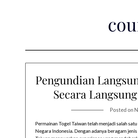
Skip
to
cou
content
Pengundian Langsung
Secara Langsung
Posted on
N
Permainan Togel Taiwan telah menjadi salah satu 
Negara Indonesia. Dengan adanya beragam jenis 