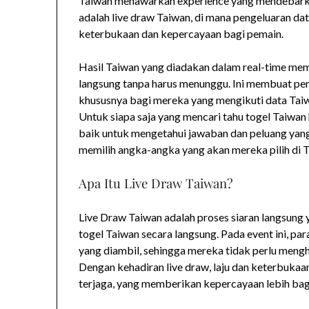
Taiwan menawarkan experience yang mendebarkan b
adalah live draw Taiwan, di mana pengeluaran da
keterbukaan dan kepercayaan bagi pemain.
Hasil Taiwan yang diadakan dalam real-time mem
langsung tanpa harus menunggu. Ini membuat pen
khususnya bagi mereka yang mengikuti data Taiw
Untuk siapa saja yang mencari tahu togel Taiwan h
baik untuk mengetahui jawaban dan peluang yang
memilih angka-angka yang akan mereka pilih di T
Apa Itu Live Draw Taiwan?
Live Draw Taiwan adalah proses siaran langsun
togel Taiwan secara langsung. Pada event ini, p
yang diambil, sehingga mereka tidak perlu mengha
Dengan kehadiran live draw, laju dan keterbuka
terjaga, yang memberikan kepercayaan lebih bag