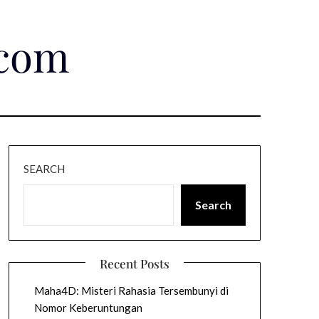
.com
SEARCH
Search
Recent Posts
Maha4D: Misteri Rahasia Tersembunyi di
Nomor Keberuntungan