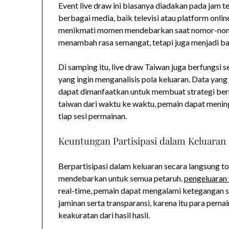
Event live draw ini biasanya diadakan pada jam t
berbagai media, baik televisi atau platform onli
menikmati momen mendebarkan saat nomor-nomor y
menambah rasa semangat, tetapi juga menjadi ba
Di samping itu, live draw Taiwan juga berfungsi 
yang ingin menganalisis pola keluaran. Data yang d
dapat dimanfaatkan untuk membuat strategi ber
taiwan dari waktu ke waktu, pemain dapat menin
tiap sesi permainan.
Keuntungan Partisipasi dalam Keluaran
Berpartisipasi dalam keluaran secara langsung 
mendebarkan untuk semua petaruh.
pengeluaran
real-time, pemain dapat mengalami ketegangan s
jaminan serta transparansi, karena itu para pema
keakuratan dari hasil hasil.