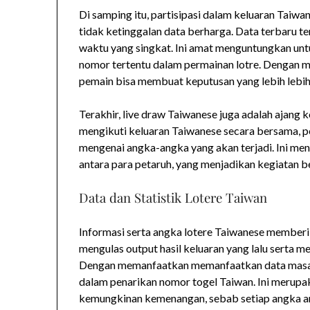
Di samping itu, partisipasi dalam keluaran Taiw
tidak ketinggalan data berharga. Data terbaru te
waktu yang singkat. Ini amat menguntungkan unt
nomor tertentu dalam permainan lotre. Dengan m
pemain bisa membuat keputusan yang lebih lebih 
Terakhir, live draw Taiwanese juga adalah ajang
mengikuti keluaran Taiwanese secara bersama, peta
mengenai angka-angka yang akan terjadi. Ini menc
antara para petaruh, yang menjadikan kegiatan 
Data dan Statistik Lotere Taiwan
Informasi serta angka lotere Taiwanese memberi
mengulas output hasil keluaran yang lalu serta m
Dengan memanfaatkan memanfaatkan data masa lal
dalam penarikan nomor togel Taiwan. Ini merupa
kemungkinan kemenangan, sebab setiap angka ang