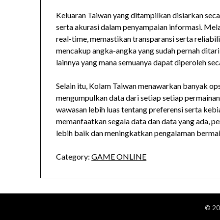
Keluaran Taiwan yang ditampilkan disiarkan se
serta akurasi dalam penyampaian informasi. Melal
real-time, memastikan transparansi serta reliabi
mencakup angka-angka yang sudah pernah ditarik
lainnya yang mana semuanya dapat diperoleh sec
Selain itu, Kolam Taiwan menawarkan banyak opsi
mengumpulkan data dari setiap setiap permainan 
wawasan lebih luas tentang preferensi serta ke
memanfaatkan segala data dan data yang ada, pe
lebih baik dan meningkatkan pengalaman berma
Category:
GAME ONLINE
© 20