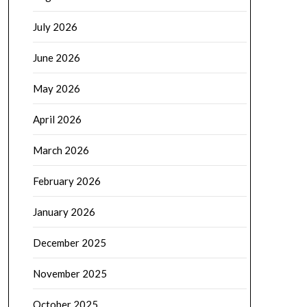
July 2026
June 2026
May 2026
April 2026
March 2026
February 2026
January 2026
December 2025
November 2025
October 2025