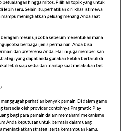
petualangan hingga mitos. Pilihlah topik yang untuk
 lebih seru. Selain itu, perhatikan ciri khas istimewa
bisa mampu meningkatkan peluang menang Anda saat
ba beragam mesin uji coba sebelum menentukan mana
ujicoba berbagai jenis permainan, Anda bisa
ain dan preferensi Anda. Hal ini juga memberikan
strategi yang dapat anda gunakan ketika bertaruh di
akal lebih siap sedia dan mantap saat melakukan bet
o
h menggugah perhatian banyak pemain. Di dalam game
ng tersedia oleh provider contohnya Pragmatic Play
eluang bagi para pemain dalam memahami mekanisme
belum Anda keputusan untuk bermain dalam uang
isa meningkatkan strategi serta kemampuan kamu,