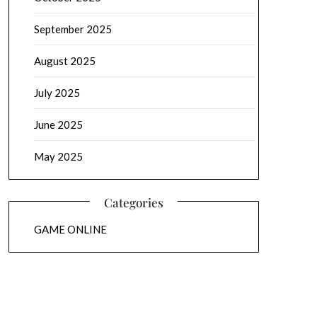
September 2025
August 2025
July 2025
June 2025
May 2025
Categories
GAME ONLINE