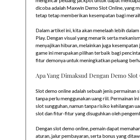
mengincar peluang jackpot untuk dapat mendapat
dicoba adalah Maxwin Demo Slot Online, yang m
tetap tetap memberikan kesempatan bagi meraih 
Dalam artikel ini, kita akan menelaah lebih dal
Play. Dengan visual yang menarik serta mekanism
menyajikan hiburan, melainkan juga kesempatan j
game ini merupakan pilihan terbaik bagi pencin
fitur demonya untuk meningkatkan peluang berha
Apa Yang Dimaksud Dengan Demo Slot 
Slot demo online adalah sebuah jenis permainan
tanpa perlu menggunakan uang riil. Permainan in
slot sungguhan, namun tanpa risiko kehilangan u
slot dan fitur-fitur yang disuguhkan oleh penge
Dengan slot demo online, pemain dapat memaham
aturan, jalur pembayaran, serta bonus yang dita