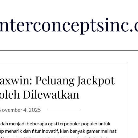
nterconceptsinc
axwin: Peluang Jackpot
oleh Dilewatkan
November 4, 2025
udah menjadi beberapa opsi terpopuler populer untuk
 menarik dan fitur inovatif, kian banyak gamer melihat