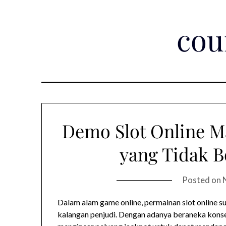
Skip
to
cou
content
Demo Slot Online M
yang Tidak B
Posted on
Dalam alam game online, permainan slot online s
kalangan penjudi. Dengan adanya beraneka konsep