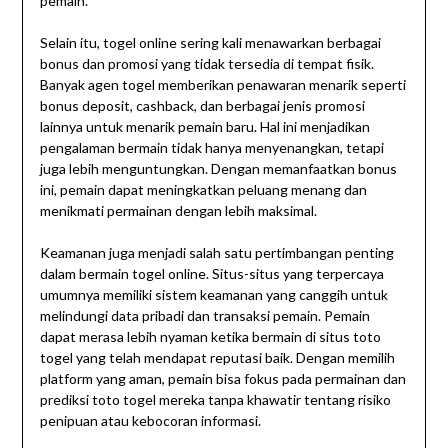
pemain.
Selain itu, togel online sering kali menawarkan berbagai
bonus dan promosi yang tidak tersedia di tempat fisik.
Banyak agen togel memberikan penawaran menarik seperti
bonus deposit, cashback, dan berbagai jenis promosi
lainnya untuk menarik pemain baru. Hal ini menjadikan
pengalaman bermain tidak hanya menyenangkan, tetapi
juga lebih menguntungkan. Dengan memanfaatkan bonus
ini, pemain dapat meningkatkan peluang menang dan
menikmati permainan dengan lebih maksimal.
Keamanan juga menjadi salah satu pertimbangan penting
dalam bermain togel online. Situs-situs yang terpercaya
umumnya memiliki sistem keamanan yang canggih untuk
melindungi data pribadi dan transaksi pemain. Pemain
dapat merasa lebih nyaman ketika bermain di situs toto
togel yang telah mendapat reputasi baik. Dengan memilih
platform yang aman, pemain bisa fokus pada permainan dan
prediksi toto togel mereka tanpa khawatir tentang risiko
penipuan atau kebocoran informasi.