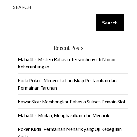
SEARCH
Search
Recent Posts
Maha4D: Misteri Rahasia Tersembunyi di Nomor
Keberuntungan
Kuda Poker: Meneroka Landskap Pertaruhan dan
Permainan Taruhan
KawanSlot: Membongkar Rahasia Sukses Pemain Slot
Maha4D: Mudah, Menghasilkan, dan Menarik
Poker Kuda: Permainan Menarik yang Uji Kedegilan
Anda