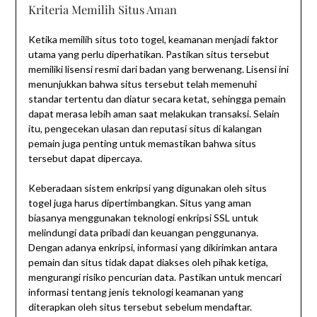
Kriteria Memilih Situs Aman
Ketika memilih situs toto togel, keamanan menjadi faktor
utama yang perlu diperhatikan. Pastikan situs tersebut
memiliki lisensi resmi dari badan yang berwenang. Lisensi ini
menunjukkan bahwa situs tersebut telah memenuhi
standar tertentu dan diatur secara ketat, sehingga pemain
dapat merasa lebih aman saat melakukan transaksi. Selain
itu, pengecekan ulasan dan reputasi situs di kalangan
pemain juga penting untuk memastikan bahwa situs
tersebut dapat dipercaya.
Keberadaan sistem enkripsi yang digunakan oleh situs
togel juga harus dipertimbangkan. Situs yang aman
biasanya menggunakan teknologi enkripsi SSL untuk
melindungi data pribadi dan keuangan penggunanya.
Dengan adanya enkripsi, informasi yang dikirimkan antara
pemain dan situs tidak dapat diakses oleh pihak ketiga,
mengurangi risiko pencurian data. Pastikan untuk mencari
informasi tentang jenis teknologi keamanan yang
diterapkan oleh situs tersebut sebelum mendaftar.