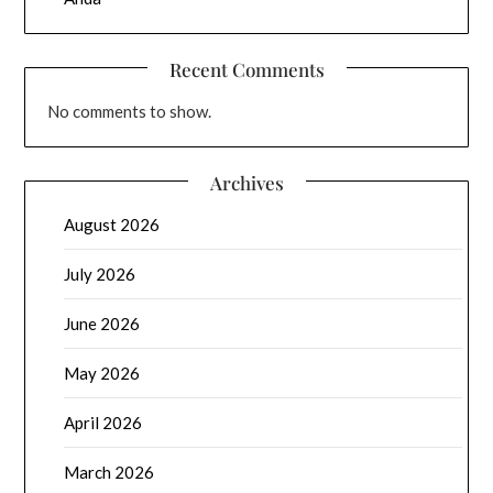
Recent Comments
No comments to show.
Archives
August 2026
July 2026
June 2026
May 2026
April 2026
March 2026