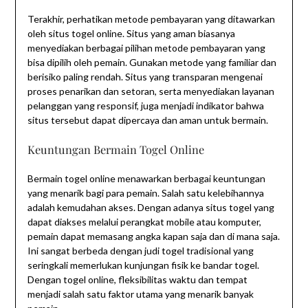
Terakhir, perhatikan metode pembayaran yang ditawarkan
oleh situs togel online. Situs yang aman biasanya
menyediakan berbagai pilihan metode pembayaran yang
bisa dipilih oleh pemain. Gunakan metode yang familiar dan
berisiko paling rendah. Situs yang transparan mengenai
proses penarikan dan setoran, serta menyediakan layanan
pelanggan yang responsif, juga menjadi indikator bahwa
situs tersebut dapat dipercaya dan aman untuk bermain.
Keuntungan Bermain Togel Online
Bermain togel online menawarkan berbagai keuntungan
yang menarik bagi para pemain. Salah satu kelebihannya
adalah kemudahan akses. Dengan adanya situs togel yang
dapat diakses melalui perangkat mobile atau komputer,
pemain dapat memasang angka kapan saja dan di mana saja.
Ini sangat berbeda dengan judi togel tradisional yang
seringkali memerlukan kunjungan fisik ke bandar togel.
Dengan togel online, fleksibilitas waktu dan tempat
menjadi salah satu faktor utama yang menarik banyak