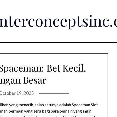
nterconceptsinc
Spaceman: Bet Kecil,
ngan Besar
October 19, 2025
lihan yang menarik, salah satunya adalah Spaceman Slot
aman bermain yang seru bagi para pemain yang ingin