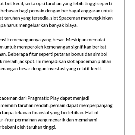
 bet kecil, serta opsi taruhan yang lebih tinggi seperti
 kebebasan bagi pemain dengan berbagai anggaran untuk
at taruhan yang tersedia, slot Spaceman memungkinkan
npa harus mengeluarkan banyak biaya.
potensi kemenangannya yang besar. Meskipun memulai
tan untuk memperoleh kemenangan signifikan berkat
nan. Beberapa fitur seperti putaran bonus dan simbol
meraih jackpot. Ini menjadikan slot Spaceman pilihan
nangan besar dengan investasi yang relatif kecil.
Spaceman dari Pragmatic Play dapat menjadi
memilih taruhan rendah, pemain dapat memperpanjang
npa tekanan finansial yang berlebihan. Hal ini
ur-fitur permainan yang menarik dan memahami
bebani oleh taruhan tinggi.