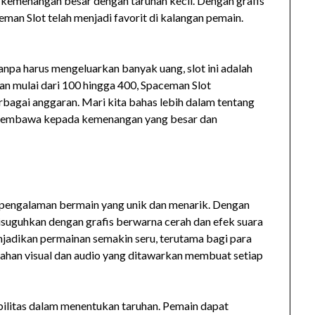
 kemenangan besar dengan taruhan kecil. Dengan grafis
an Slot telah menjadi favorit di kalangan pemain.
npa harus mengeluarkan banyak uang, slot ini adalah
han mulai dari 100 hingga 400, Spaceman Slot
bagai anggaran. Mari kita bahas lebih dalam tentang
a membawa kepada kemenangan yang besar dan
pengalaman bermain yang unik dan menarik. Dengan
disuguhkan dengan grafis berwarna cerah dan efek suara
jadikan permainan semakin seru, terutama bagi para
dahan visual dan audio yang ditawarkan membuat setiap
ibilitas dalam menentukan taruhan. Pemain dapat