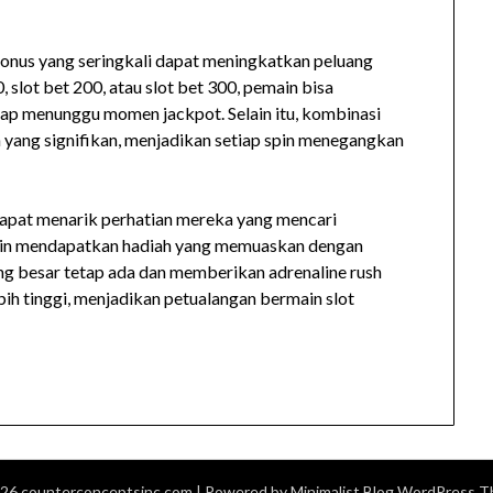
 bonus yang seringkali dapat meningkatkan peluang
 slot bet 200, atau slot bet 300, pemain bisa
p menunggu momen jackpot. Selain itu, kombinasi
yang signifikan, menjadikan setiap spin menegangkan
 dapat menarik perhatian mereka yang mencari
ain mendapatkan hadiah yang memuaskan dengan
ng besar tetap ada dan memberikan adrenaline rush
bih tinggi, menjadikan petualangan bermain slot
26 counterconceptsinc.com
| Powered by
Minimalist Blog
WordPress T