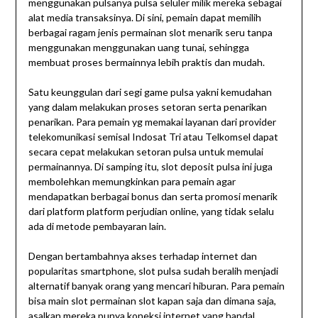
menggunakan pulsanya pulsa seluler milik mereka sebagai
alat media transaksinya. Di sini, pemain dapat memilih
berbagai ragam jenis permainan slot menarik seru tanpa
menggunakan menggunakan uang tunai, sehingga
membuat proses bermainnya lebih praktis dan mudah.
Satu keunggulan dari segi game pulsa yakni kemudahan
yang dalam melakukan proses setoran serta penarikan
penarikan. Para pemain yg memakai layanan dari provider
telekomunikasi semisal Indosat Tri atau Telkomsel dapat
secara cepat melakukan setoran pulsa untuk memulai
permainannya. Di samping itu, slot deposit pulsa ini juga
membolehkan memungkinkan para pemain agar
mendapatkan berbagai bonus dan serta promosi menarik
dari platform platform perjudian online, yang tidak selalu
ada di metode pembayaran lain.
Dengan bertambahnya akses terhadap internet dan
popularitas smartphone, slot pulsa sudah beralih menjadi
alternatif banyak orang yang mencari hiburan. Para pemain
bisa main slot permainan slot kapan saja dan dimana saja,
asalkan mereka punya koneksi internet yang handal.