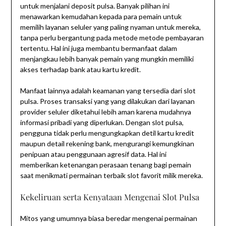
untuk menjalani deposit pulsa. Banyak pilihan ini
menawarkan kemudahan kepada para pemain untuk
memilih layanan seluler yang paling nyaman untuk mereka,
tanpa perlu bergantung pada metode metode pembayaran
tertentu. Hal ini juga membantu bermanfaat dalam
menjangkau lebih banyak pemain yang mungkin memiliki
akses terhadap bank atau kartu kredit.
Manfaat lainnya adalah keamanan yang tersedia dari slot
pulsa. Proses transaksi yang yang dilakukan dari layanan
provider seluler diketahui lebih aman karena mudahnya
informasi pribadi yang diperlukan. Dengan slot pulsa,
pengguna tidak perlu mengungkapkan detil kartu kredit
maupun detail rekening bank, mengurangi kemungkinan
penipuan atau penggunaan agresif data. Hal ini
memberikan ketenangan perasaan tenang bagi pemain
saat menikmati permainan terbaik slot favorit milik mereka.
Kekeliruan serta Kenyataan Mengenai Slot Pulsa
Mitos yang umumnya biasa beredar mengenai permainan