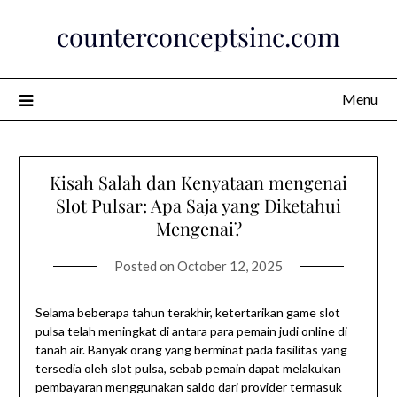
Skip
counterconceptsinc.com
to
content
Menu
Kisah Salah dan Kenyataan mengenai
Slot Pulsar: Apa Saja yang Diketahui
Mengenai?
Posted on
October 12, 2025
Selama beberapa tahun terakhir, ketertarikan game slot
pulsa telah meningkat di antara para pemain judi online di
tanah air. Banyak orang yang berminat pada fasilitas yang
tersedia oleh slot pulsa, sebab pemain dapat melakukan
pembayaran menggunakan saldo dari provider termasuk