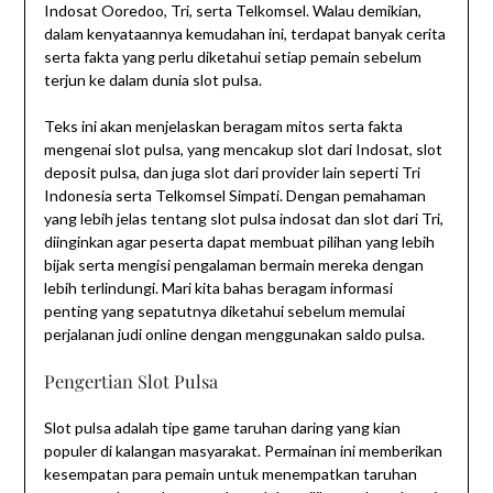
Indosat Ooredoo, Tri, serta Telkomsel. Walau demikian,
dalam kenyataannya kemudahan ini, terdapat banyak cerita
serta fakta yang perlu diketahui setiap pemain sebelum
terjun ke dalam dunia slot pulsa.
Teks ini akan menjelaskan beragam mitos serta fakta
mengenai slot pulsa, yang mencakup slot dari Indosat, slot
deposit pulsa, dan juga slot dari provider lain seperti Tri
Indonesia serta Telkomsel Simpati. Dengan pemahaman
yang lebih jelas tentang slot pulsa indosat dan slot dari Tri,
diinginkan agar peserta dapat membuat pilihan yang lebih
bijak serta mengisi pengalaman bermain mereka dengan
lebih terlindungi. Mari kita bahas beragam informasi
penting yang sepatutnya diketahui sebelum memulai
perjalanan judi online dengan menggunakan saldo pulsa.
Pengertian Slot Pulsa
Slot pulsa adalah tipe game taruhan daring yang kian
populer di kalangan masyarakat. Permainan ini memberikan
kesempatan para pemain untuk menempatkan taruhan