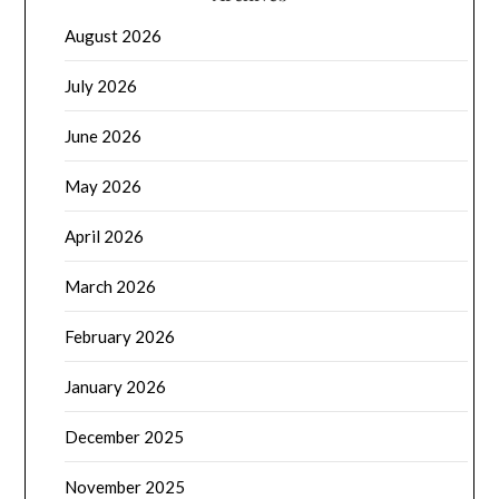
August 2026
July 2026
June 2026
May 2026
April 2026
March 2026
February 2026
January 2026
December 2025
November 2025