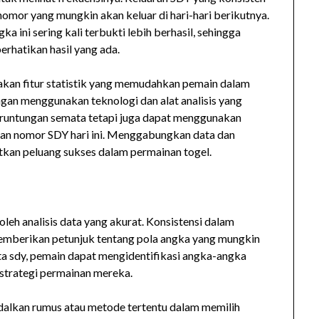
omor yang mungkin akan keluar di hari-hari berikutnya.
a ini sering kali terbukti lebih berhasil, sehingga
rhatikan hasil yang ada.
iakan fitur statistik yang memudahkan pemain dalam
gan menggunakan teknologi dan alat analisis yang
eruntungan semata tetapi juga dapat menggunakan
kan nomor SDY hari ini. Menggabungkan data dan
katkan peluang sukses dalam permainan togel.
oleh analisis data yang akurat. Konsistensi dalam
mberikan petunjuk tentang pola angka yang mungkin
a sdy, pemain dapat mengidentifikasi angka-angka
strategi permainan mereka.
ndalkan rumus atau metode tertentu dalam memilih