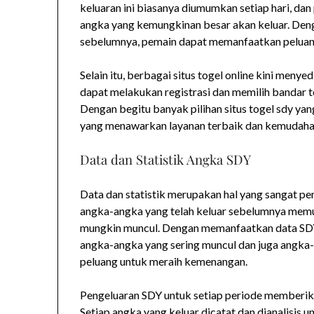
keluaran ini biasanya diumumkan setiap hari, da
angka yang kemungkinan besar akan keluar. Denga
sebelumnya, pemain dapat memanfaatkan peluang
Selain itu, berbagai situs togel online kini men
dapat melakukan registrasi dan memilih bandar 
Dengan begitu banyak pilihan situs togel sdy y
yang menawarkan layanan terbaik dan kemudahan
Data dan Statistik Angka SDY
Data dan statistik merupakan hal yang sangat pen
angka-angka yang telah keluar sebelumnya memu
mungkin muncul. Dengan memanfaatkan data SDY
angka-angka yang sering muncul dan juga angka-
peluang untuk meraih kemenangan.
Pengeluaran SDY untuk setiap periode memberik
Setiap angka yang keluar dicatat dan dianalisis 