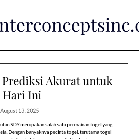
nterconceptsinc
 Prediksi Akurat untuk
 Hari Ini
n
August 13, 2025
ebutan SDY merupakan salah satu permainan togel yang
esia. Dengan banyaknya pecinta togel, terutama togel