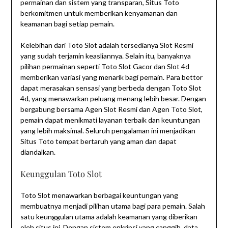
permainan dan sistem yang transparan, Situs Toto
berkomitmen untuk memberikan kenyamanan dan
keamanan bagi setiap pemain.
Kelebihan dari Toto Slot adalah tersedianya Slot Resmi
yang sudah terjamin keasliannya. Selain itu, banyaknya
pilihan permainan seperti Toto Slot Gacor dan Slot 4d
memberikan variasi yang menarik bagi pemain. Para bettor
dapat merasakan sensasi yang berbeda dengan Toto Slot
4d, yang menawarkan peluang menang lebih besar. Dengan
bergabung bersama Agen Slot Resmi dan Agen Toto Slot,
pemain dapat menikmati layanan terbaik dan keuntungan
yang lebih maksimal. Seluruh pengalaman ini menjadikan
Situs Toto tempat bertaruh yang aman dan dapat
diandalkan.
Keunggulan Toto Slot
Toto Slot menawarkan berbagai keuntungan yang
membuatnya menjadi pilihan utama bagi para pemain. Salah
satu keunggulan utama adalah keamanan yang diberikan
oleh situs ini. Dengan sistem enkripsi yang canggih, data