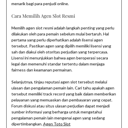
menarik bagi para penjudi online.
Cara Memilih Agen Slot Resmi
Memilih agen slot resmi adalah langkah penting yang perlu
dilakukan oleh para pemain sebelum mulai bertaruh. Hal
pertama yang perlu diperhatikan adalah lisensi agen
tersebut. Pastikan agen yang dipilih memiliki lisensi yang
sah dan diakui oleh otoritas perjudian yang terpercaya.
Lisensi ini menunjukkan bahwa agen beroperasi secara
legal dan memenuhi standar tertentu dalam menjaga
fairness dan keamanan permainan.
Selanjutnya, tinjau reputasi agen slot tersebut melalui
ulasan dan pengalaman pemain lain. Cari tahu apakah agen
tersebut memiliki track record yang baik dalam memberikan
pelayanan yang memuaskan dan pembayaran yang cepat.
Forum diskusi atau situs ulasan perjudian dapat menjadi
sumber informasi yang berharga untuk mengetahui
pengalaman pemain lain mengenai agen yang sedang
dipertimbangkan.
Agen Toto Slot