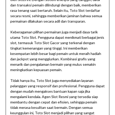
dan transaksi pemain dilindungi dengan baik, memberikan
rasa tenang saat bertaruh. Selain itu, Toto Slot terdaftar
secara resmi, sehingga memberikan jaminan bahwa semua
permainan dilakukan secara adil dan transparan.
Keberagaman pilihan permainan juga menjadi daya tarik
utama Toto Slot. Pengguna dapat menikmati berbagai jenis
slot, termasuk Toto Slot Gacor yang terkenal dengan
tingkat kemenangan yang tinggi. Ini memberikan
kesempatan lebih besar bagi pemain untuk meraih hadiah
dan jackpot yang menggiurkan. Kombinasi grafis yang
menarik dan pengalaman bermain yang mulus semakin
meningkatkan kepuasan pemain.
Tidak hanya itu, Toto Slot juga menyediakan layanan
pelanggan yang responsif dan profesional. Pengguna dapat
dengan mudah mengakses bantuan kapan saja jika
mengalami kendala. Agen Slot Resmi yang tersedia siap
membantu dengan cepat dan efisien, sehingga pemain
tidak merasa kesulitan saat bermain. Dengan semua
keunggulan ini, Toto Slot menjadi pilihan yang sangat