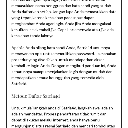
memasukkan nama pengguna dan kata sandi yang sudah
Anda daftarkan setiap. Jangan lupa Anda memasukkan data
yang tepat, karena kesalahan pada input dapat
menghambat Anda agar login. Anda jika Anda mengalami
kesulitan, cek kembali jika Caps Lock menyala atau jika ada
kesalahan tanda lainnya.
Apabila Anda hilang kata sandi Anda, Satria4d umumnya
menawarkan opsi untuk memulihkan password. Laksanakan
prosedur yang disediakan untuk mendapatkan akses
kembali ke login Anda. Dengan mengikuti panduan ini, Anda
seharusnya mampu menjalankan login dengan mudah dan
mendapatkan semua keunggulan yang tersedia oleh
Satria4d.
Metode Daftar Satria4d
Untuk mulai langkah anda di Satria4d, langkah awal adalah
adalah mendaftar. Proses pendaftaran tidak rumit dan
dapat dilakukan melalui internet. anda hanya perlu
mengunjungi situs resmi Satria4d dan mencari tombol atau