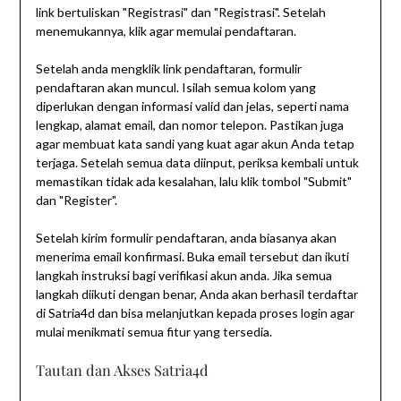
link bertuliskan "Registrasi" dan "Registrasi". Setelah
menemukannya, klik agar memulai pendaftaran.
Setelah anda mengklik link pendaftaran, formulir
pendaftaran akan muncul. Isilah semua kolom yang
diperlukan dengan informasi valid dan jelas, seperti nama
lengkap, alamat email, dan nomor telepon. Pastikan juga
agar membuat kata sandi yang kuat agar akun Anda tetap
terjaga. Setelah semua data diinput, periksa kembali untuk
memastikan tidak ada kesalahan, lalu klik tombol "Submit"
dan "Register".
Setelah kirim formulir pendaftaran, anda biasanya akan
menerima email konfirmasi. Buka email tersebut dan ikuti
langkah instruksi bagi verifikasi akun anda. Jika semua
langkah diikuti dengan benar, Anda akan berhasil terdaftar
di Satria4d dan bisa melanjutkan kepada proses login agar
mulai menikmati semua fitur yang tersedia.
Tautan dan Akses Satria4d