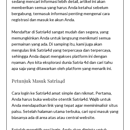
sedang mencari informasi lebih detail, artikel ini akan
memberikan semua yang harus Anda ketahui sebelum
bergabung, termasuk informasi penting mengenai cara
registrasi dan masuk ke akun Anda.
Mendaftar di Satria4d sangat mudah dan segera, yang
memungkinkan Anda untuk langsung menikmati semua
permainan yang ada. Di samping itu, kami juga akan
mengulas link Satria4d yang terpercaya dan terpercaya,
sehingga Anda dapat mengakses platform ini dengan
nyaman. Ayo kita eksplorasi dunia Satria 4d dan cari tahu
apa saja yang ditawarkan oleh platform yang menarik ini.
Petunjuk Masuk Satria4d
Cara login ke Satria4d amat simple dan nikmat. Pertama,
Anda harus buka website otentik Satria4d. Wajib untuk
Anda mendapatkan link yang tepat agar meminimalisir situs
palsu. Setelah halaman utama terbuka, cari opsi masuk yang
biasanya ada di area atas atau central website.
Setelah mengklik opsi login, Anda akan diminta untuk