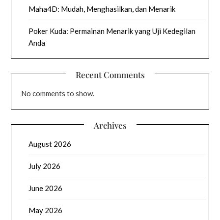
Maha4D: Mudah, Menghasilkan, dan Menarik
Poker Kuda: Permainan Menarik yang Uji Kedegilan
Anda
Recent Comments
No comments to show.
Archives
August 2026
July 2026
June 2026
May 2026