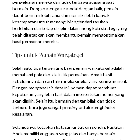
pengeluaran mereka dan tidak terbawa suasana saat
bermain. Dengan mengatur modal dengan baik, pemain
dapat bermain lebih lama dan memiliki lebih banyak
kesempatan untuk menang. Menghindari taruhan
berlebihan dan tetap disiplin dalam mengikuti strategi yang
telah ditetapkan akan membantu pemain mengoptimalkan
hasil permainan mereka.
Tips untuk Pemain Wargatogel
Salah satu tips terpenting bagi pemain wargatogel adalah
memahami pola dan statistik permainan. Amati hasil
sebelumnya dan cari tahu angka-angka yang sering muncul.
Dengan menganalisis data ini, pemain dapat membuat
keputusan yang lebih baik dalam menentukan nomor yang
akan dipilih. Selain itu, bermain dengan bijak dan tidak
terburu-buru juga sangat penting untuk menghindari
kesalahan.
Selanjutnya, tetapkan batasan untuk diri sendiri. Pastikan
Anda memiliki anggaran yang jelas dan hanya bermain