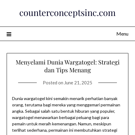
Skip
counterconceptsinc.com
to
content
Menu
Menyelami Dunia Wargatogel: Strategi
dan Tips Menang
Posted on
June 21, 2025
Dunia wargatogel kini semakin menarik perhatian banyak
orang, terutama bagi mereka yang menggemari permainan
angka. Sebagai salah satu bentuk hiburan yang populer,
wargatogel menawarkan berbagai peluang bagi para
pemain untuk meraih kemenangan. Namun, meskipun
terlihat sederhana, permainan ini membutuhkan strategi