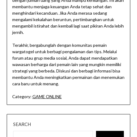
dengan jumlah uang yang Anda mampu kehilangan. Ini akan
membantu menjaga keuangan Anda tetap sehat dan
menghindari kecanduan. Jika Anda merasa sedang
mengalami kekalahan beruntun, pertimbangkan untuk
mengambil istirahat dan kembali lagi saat pikiran Anda lebih
jernih.
Terakhir, bergabunglah dengan komunitas pemain
wargatogel untuk berbagi pengalaman dan tips. Melalui
forum atau grup media sosial, Anda dapat mendapatkan
wawasan berharga dari pemain lain yang mungkin memiliki
strategi yang berbeda. Diskusi dan berbagi informasi bisa
membantu Anda meningkatkan permainan dan menemukan
cara baru untuk menang.
Category:
GAME ONLINE
SEARCH