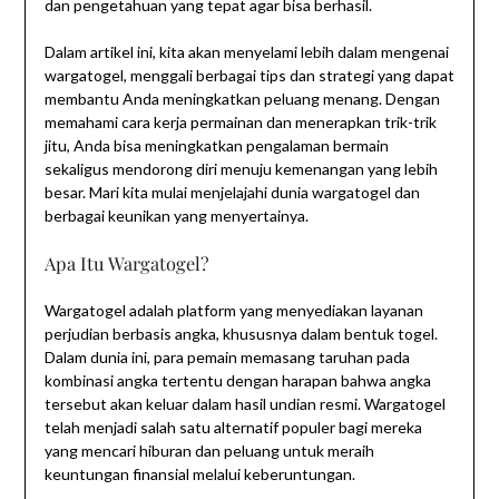
dan pengetahuan yang tepat agar bisa berhasil.
Dalam artikel ini, kita akan menyelami lebih dalam mengenai
wargatogel, menggali berbagai tips dan strategi yang dapat
membantu Anda meningkatkan peluang menang. Dengan
memahami cara kerja permainan dan menerapkan trik-trik
jitu, Anda bisa meningkatkan pengalaman bermain
sekaligus mendorong diri menuju kemenangan yang lebih
besar. Mari kita mulai menjelajahi dunia wargatogel dan
berbagai keunikan yang menyertainya.
Apa Itu Wargatogel?
Wargatogel adalah platform yang menyediakan layanan
perjudian berbasis angka, khususnya dalam bentuk togel.
Dalam dunia ini, para pemain memasang taruhan pada
kombinasi angka tertentu dengan harapan bahwa angka
tersebut akan keluar dalam hasil undian resmi. Wargatogel
telah menjadi salah satu alternatif populer bagi mereka
yang mencari hiburan dan peluang untuk meraih
keuntungan finansial melalui keberuntungan.