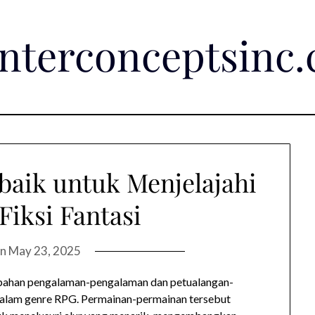
nterconceptsinc
aik untuk Menjelajahi
iksi Fantasi
on
May 23, 2025
mpahan pengalaman-pengalaman dan petualangan-
 dalam genre RPG. Permainan-permainan tersebut