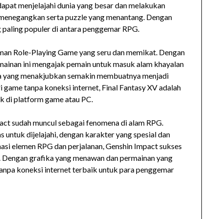
apat menjelajahi dunia yang besar dan melakukan
menegangkan serta puzzle yang menantang. Dengan
g paling populer di antara penggemar RPG.
laman Role-Playing Game yang seru dan memikat. Dengan
mainan ini mengajak pemain untuk masuk alam khayalan
ika yang menakjubkan semakin membuatnya menjadi
 game tanpa koneksi internet, Final Fantasy XV adalah
ik di platform game atau PC.
act sudah muncul sebagai fenomena di alam RPG.
 untuk dijelajahi, dengan karakter yang spesial dan
si elemen RPG dan perjalanan, Genshin Impact sukses
a. Dengan grafika yang menawan dan permainan yang
tanpa koneksi internet terbaik untuk para penggemar