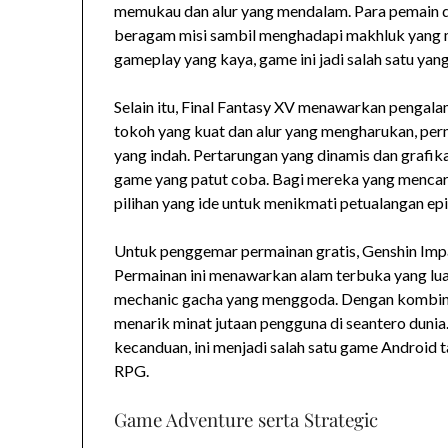
memukau dan alur yang mendalam. Para pemain d
beragam misi sambil menghadapi makhluk yang 
gameplay yang kaya, game ini jadi salah satu yan
Selain itu, Final Fantasy XV menawarkan penga
tokoh yang kuat dan alur yang mengharukan, per
yang indah. Pertarungan yang dinamis dan graf
game yang patut coba. Bagi mereka yang mencari
pilihan yang ide untuk menikmati petualangan ep
Untuk penggemar permainan gratis, Genshin Imp
Permainan ini menawarkan alam terbuka yang luas
mechanic gacha yang menggoda. Dengan kombina
menarik minat jutaan pengguna di seantero duni
kecanduan, ini menjadi salah satu game Android 
RPG.
Game Adventure serta Strategic