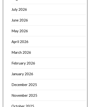
July 2026
June 2026
May 2026
April 2026
March 2026
February 2026
January 2026
December 2025
November 2025
October 2025