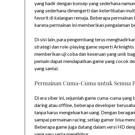
yang hadir dengan konsep yang sederhana namu
yang sederhana dimengerti dan keterlibatan multi
favorit di kalangan remaja. Beberapa permainan
karena permainan ini memberikan pengalaman ber
Di sisi lain, para pengembang terus menghadirka
strategi dan role-playing game seperti Arknights
memberikan uji coba dan keseruan yang unik bag
pemain dapat mendapatkan game yang cocok den
yang santai.
Permainan Cuma-Cuma untuk Semua P
Di era siber ini, sejumlah game cuma-cuma yang b
daring atau offline, beberapa developer berus
tanpa harus mengeluarkan uang. Dengan beragam g
sampai permainan racing, setiap gamer bisa menc
Beberapa game juga datang dalam versi HD den
yang seru serta menghibur.