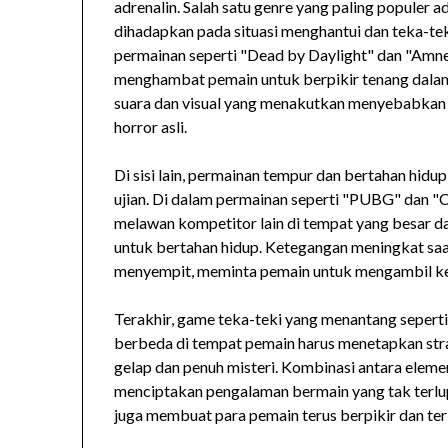
adrenalin. Salah satu genre yang paling populer 
dihadapkan pada situasi menghantui dan teka-teki
permainan seperti "Dead by Daylight" dan "Am
menghambat pemain untuk berpikir tenang dala
suara dan visual yang menakutkan menyebabkan 
horror asli.
Di sisi lain, permainan tempur dan bertahan hidu
ujian. Di dalam permainan seperti "PUBG" dan "C
melawan kompetitor lain di tempat yang besar d
untuk bertahan hidup. Ketegangan meningkat saa
menyempit, meminta pemain untuk mengambil ke
Terakhir, game teka-teki yang menantang seper
berbeda di tempat pemain harus menetapkan str
gelap dan penuh misteri. Kombinasi antara elem
menciptakan pengalaman bermain yang tak terlup
juga membuat para pemain terus berpikir dan ter