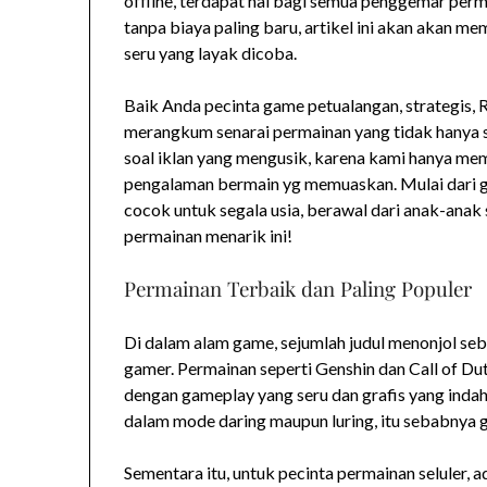
offline, terdapat hal bagi semua penggemar per
tanpa biaya paling baru, artikel ini akan akan 
seru yang layak dicoba.
Baik Anda pecinta game petualangan, strategis, R
merangkum senarai permainan yang tidak hanya se
soal iklan yang mengusik, karena kami hanya me
pengalaman bermain yg memuaskan. Mulai dari 
cocok untuk segala usia, berawal dari anak-anak
permainan menarik ini!
Permainan Terbaik dan Paling Populer
Di dalam alam game, sejumlah judul menonjol seba
gamer. Permainan seperti Genshin dan Call of Du
dengan gameplay yang seru dan grafis yang ind
dalam mode daring maupun luring, itu sebabnya 
Sementara itu, untuk pecinta permainan seluler