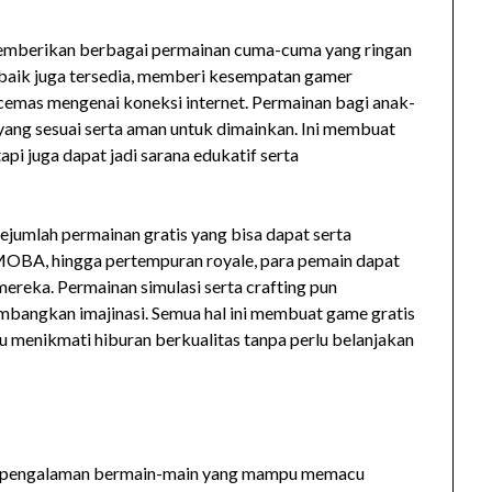
emberikan berbagai permainan cuma-cuma yang ringan
rbaik juga tersedia, memberi kesempatan gamer
emas mengenai koneksi internet. Permainan bagi anak-
 yang sesuai serta aman untuk dimainkan. Ini membuat
i juga dapat jadi sarana edukatif serta
ejumlah permainan gratis yang bisa dapat serta
 MOBA, hingga pertempuran royale, para pemain dapat
ereka. Permainan simulasi serta crafting pun
bangkan imajinasi. Semua hal ini membuat game gratis
au menikmati hiburan berkualitas tanpa perlu belanjakan
 pengalaman bermain-main yang mampu memacu