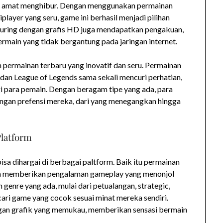
n amat menghibur. Dengan menggunakan permainan
player yang seru, game ini berhasil menjadi pilihan
 luring dengan grafis HD juga mendapatkan pengakuan,
main yang tidak bergantung pada jaringan internet.
n permainan terbaru yang inovatif dan seru. Permainan
 dan League of Legends sama sekali mencuri perhatian,
i para pemain. Dengan beragam tipe yang ada, para
gan prefensi mereka, dari yang menegangkan hingga
latform
isa dihargai di berbagai paltform. Baik itu permainan
aha memberikan pengalaman gameplay yang menonjol
enre yang ada, mulai dari petualangan, strategic,
ari game yang cocok sesuai minat mereka sendiri.
gan grafik yang memukau, memberikan sensasi bermain