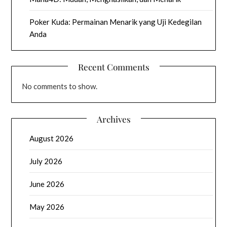
Poker Kuda: Permainan Menarik yang Uji Kedegilan
Anda
Recent Comments
No comments to show.
Archives
August 2026
July 2026
June 2026
May 2026