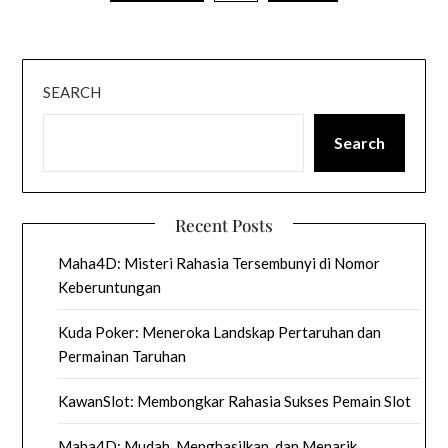
SEARCH
Search
Recent Posts
Maha4D: Misteri Rahasia Tersembunyi di Nomor
Keberuntungan
Kuda Poker: Meneroka Landskap Pertaruhan dan
Permainan Taruhan
KawanSlot: Membongkar Rahasia Sukses Pemain Slot
Maha4D: Mudah, Menghasilkan, dan Menarik