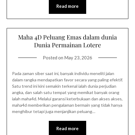
Read more
Maha 4D Peluang Emas dalam dunia
Dunia Permainan Lotere
Posted on
May 23, 2026
Pada zaman siber saat ini, banyak individu meneliti jalan
dalam rangka mendapatkan favor secara yang paling efektif.
Satu trend ini kini semakin terkenal ialah dunia perjudian
angka, dan salah satu tempat yang memikat banyak orang
ialah maha4d. Melalui garansi keterbukaan dan akses akses,
maha4d memberikan pengalaman bermain yang tidak hanya
menghibur tetapi juga menjanjikan peluang…
Read more