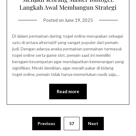
Langkah Awal Membangun Strategi
Posted on
June 19, 2025
Di dalam permainan daring, togel online merupakan sebagai
satu di antara alternatif yang sangat populer dari pemain
judi. Dengan adanya aneka permainan permainan termasuk
togel online serta game slot, pemain saat ini memiliki
beragam kesempatan agar mendapatkan kemenangan yang
signifikan. Meski demikian, agar meraih pakar di bidang
togel online, pemain tidak hanya memerlukan nasib saja,…
Read more
Previous
57
Next