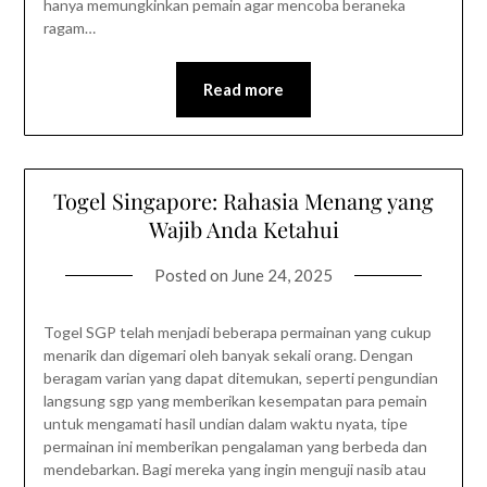
hanya memungkinkan pemain agar mencoba beraneka
ragam…
Read more
Togel Singapore: Rahasia Menang yang
Wajib Anda Ketahui
Posted on
June 24, 2025
Togel SGP telah menjadi beberapa permainan yang cukup
menarik dan digemari oleh banyak sekali orang. Dengan
beragam varian yang dapat ditemukan, seperti pengundian
langsung sgp yang memberikan kesempatan para pemain
untuk mengamati hasil undian dalam waktu nyata, tipe
permainan ini memberikan pengalaman yang berbeda dan
mendebarkan. Bagi mereka yang ingin menguji nasib atau