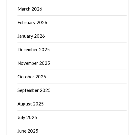
March 2026
February 2026
January 2026
December 2025
November 2025
October 2025
September 2025
August 2025
July 2025
June 2025